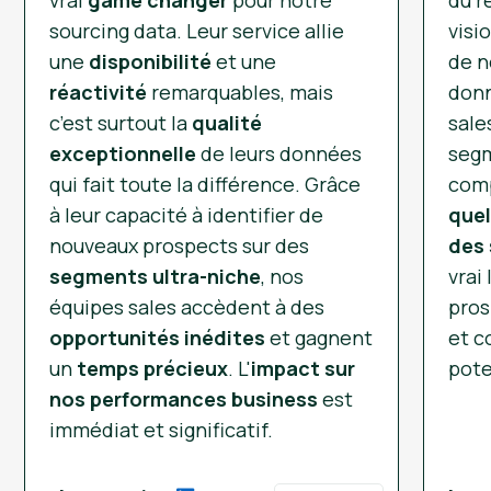
vrai
game changer
pour notre
du r
sourcing data. Leur service allie
visi
une
disponibilité
et une
de n
réactivité
remarquables, mais
donn
c’est surtout la
qualité
sale
exceptionnelle
de leurs données
segm
qui fait toute la différence. Grâce
comp
à leur capacité à identifier de
quel
nouveaux prospects sur des
des 
segments ultra-niche
, nos
vrai
équipes sales accèdent à des
pros
opportunités inédites
et gagnent
et c
un
temps précieux
. L'
impact sur
pote
nos performances business
est
immédiat et significatif.