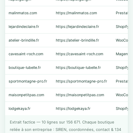
malinmatos.com
https://malinmatos.com
PrestaSh
lejardindeclaire.fr
https://lejardindeclaire.fr
Shopify
atelier-brindille.fr
https://atelier-brindille.fr
WooComm
cavesaint-roch.com
https://cavesaint-roch.com
Magento
boutique-lubelle.fr
https://boutique-lubelle.fr
Shopify
sportmontagne-pro.fr
https://sportmontagne-pro.fr
PrestaSh
maisonpetitpas.com
https://maisonpetitpas.com
WooComm
lodgekaya.fr
https://lodgekaya.fr
Shopify
Extrait factice — 10 lignes sur 156 671. Chaque boutique
reliée à son entreprise : SIREN, coordonnées, contact & 134