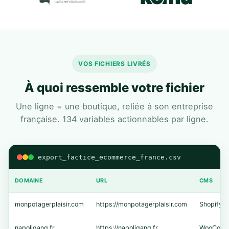
VOS FICHIERS LIVRÉS
À quoi ressemble votre fichier
Une ligne = une boutique, reliée à son entreprise
française. 134 variables actionnables par ligne.
export_factice_ecommerce_france.csv
DOMAINE
URL
CMS
monpotagerplaisir.com
https://monpotagerplaisir.com
Shopify
napoligang.fr
https://napoligang.fr
WooComm