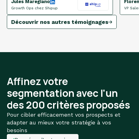
Jules Maregiano
Flore
Growth Ops chez Shipup
VP Sale
Découvrir nos autres témoignages
Affinez votre
segmentation avec l'un
des 200 critères proposés
Pour cibler efficacement vos prospects et
adapter au mieux votre stratégie à vos
besoins