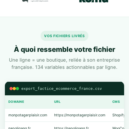
VOS FICHIERS LIVRÉS
À quoi ressemble votre fichier
Une ligne = une boutique, reliée à son entreprise
française. 134 variables actionnables par ligne.
export_factice_ecommerce_france.csv
DOMAINE
URL
CMS
monpotagerplaisir.com
https://monpotagerplaisir.com
Shopify
napoligang.fr
https://napoligang.fr
WooComm