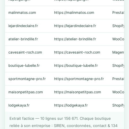
malinmatos.com
https://malinmatos.com
PrestaSh
lejardindeclaire.fr
https://lejardindeclaire.fr
Shopify
atelier-brindille.fr
https://atelier-brindille.fr
WooComm
cavesaint-roch.com
https://cavesaint-roch.com
Magento
boutique-lubelle.fr
https://boutique-lubelle.fr
Shopify
sportmontagne-pro.fr
https://sportmontagne-pro.fr
PrestaSh
maisonpetitpas.com
https://maisonpetitpas.com
WooComm
lodgekaya.fr
https://lodgekaya.fr
Shopify
Extrait factice — 10 lignes sur 156 671. Chaque boutique
reliée à son entreprise : SIREN, coordonnées, contact & 134