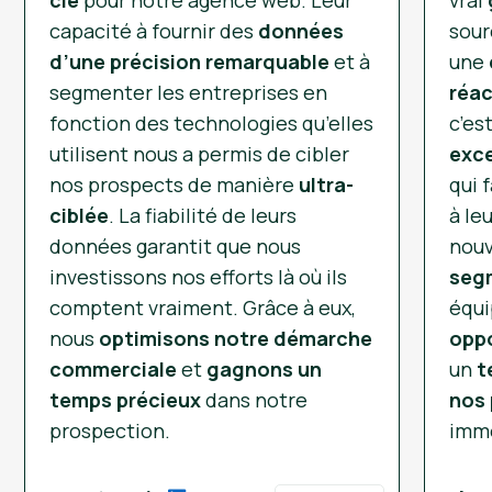
clé
pour notre agence web. Leur
vrai
capacité à fournir des
données
sour
d’une précision remarquable
et à
une
segmenter les entreprises en
réac
fonction des technologies qu’elles
c’es
utilisent nous a permis de cibler
exce
nos prospects de manière
ultra-
qui 
ciblée
. La fiabilité de leurs
à le
données garantit que nous
nouv
investissons nos efforts là où ils
segm
comptent vraiment. Grâce à eux,
équi
nous
optimisons notre démarche
oppo
commerciale
et
gagnons un
un
t
temps précieux
dans notre
nos 
prospection.
immé