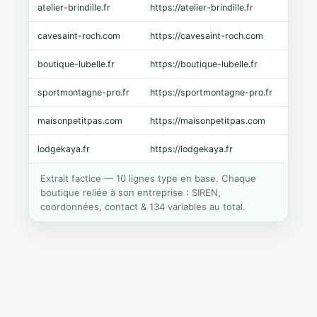
atelier-brindille.fr
https://atelier-brindille.fr
WooC
cavesaint-roch.com
https://cavesaint-roch.com
Mage
boutique-lubelle.fr
https://boutique-lubelle.fr
Shopi
sportmontagne-pro.fr
https://sportmontagne-pro.fr
Pres
maisonpetitpas.com
https://maisonpetitpas.com
WooC
lodgekaya.fr
https://lodgekaya.fr
Shopi
Extrait factice — 10 lignes type en base. Chaque
boutique reliée à son entreprise : SIREN,
coordonnées, contact & 134 variables au total.