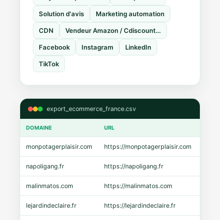
Solution d'avis
Marketing automation
CDN
Vendeur Amazon / Cdiscount…
Facebook
Instagram
LinkedIn
TikTok
export_ecommerce_france.csv
DOMAINE
URL
CMS
monpotagerplaisir.com
https://monpotagerplaisir.com
Shopi
napoligang.fr
https://napoligang.fr
WooC
malinmatos.com
https://malinmatos.com
Pres
lejardindeclaire.fr
https://lejardindeclaire.fr
Shopi