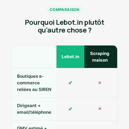
COMPARAISON
Pourquoi Lebot.in plutôt
qu'autre chose ?
Scraping
Ann
Lebot.in
maison
Boutiques e-
✔
commerce
✕
reliées au SIREN
Dirigeant +
✔
✕
Pa
email/téléphone
GMV estimé +