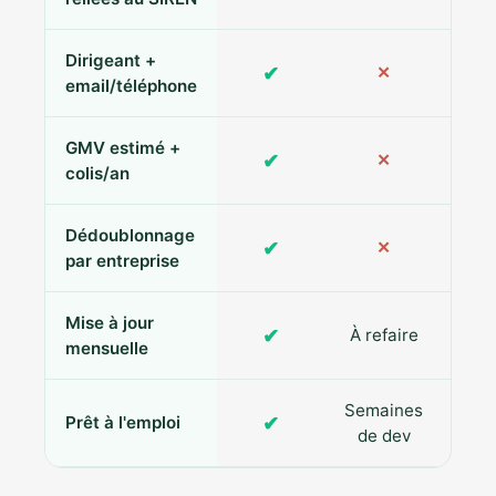
Dirigeant +
✔
✕
Pa
email/téléphone
GMV estimé +
✔
✕
colis/an
Dédoublonnage
✔
✕
par entreprise
Mise à jour
✔
À refaire
R
mensuelle
Semaines
✔
Prêt à l'emploi
de dev