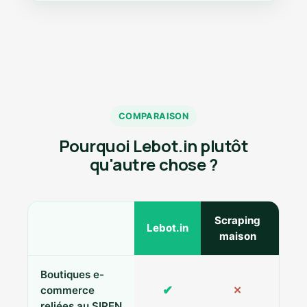
COMPARAISON
Pourquoi Lebot.in plutôt
qu'autre chose ?
Scraping
Ann
Lebot.in
maison
Boutiques e-
✔
commerce
✕
reliées au SIREN