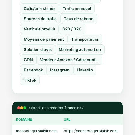
Colis/an estimés
Trafic mensuel
Sources de trafic
Taux de rebond
Verticale produit
B2B / B2C
Moyens de paiement
Transporteurs
Solution d'avis
Marketing automation
CDN
Vendeur Amazon / Cdiscount…
Facebook
Instagram
LinkedIn
TikTok
export_ecommerce_france.csv
DOMAINE
URL
CMS
monpotagerplaisir.com
https://monpotagerplaisir.com
Shopi