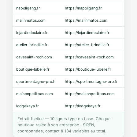
napoligang.fr
https://napoligang.fr
WooC
malinmatos.com
https://malinmatos.com
Pres
lejardindeclaire.fr
https://lejardindeclaire.fr
Shopi
atelier-brindille.fr
https://atelier-brindille.fr
WooC
cavesaint-roch.com
https://cavesaint-roch.com
Mage
boutique-lubelle.fr
https://boutique-lubelle.fr
Shopi
sportmontagne-pro.fr
https://sportmontagne-pro.fr
Pres
maisonpetitpas.com
https://maisonpetitpas.com
WooC
lodgekaya.fr
https://lodgekaya.fr
Shopi
Extrait factice — 10 lignes type en base. Chaque
boutique reliée à son entreprise : SIREN,
coordonnées, contact & 134 variables au total.