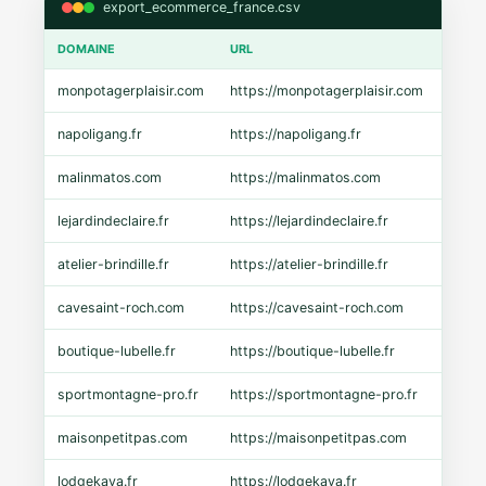
export_ecommerce_france.csv
DOMAINE
URL
CMS
monpotagerplaisir.com
https://monpotagerplaisir.com
Shopi
napoligang.fr
https://napoligang.fr
WooC
malinmatos.com
https://malinmatos.com
Pres
lejardindeclaire.fr
https://lejardindeclaire.fr
Shopi
atelier-brindille.fr
https://atelier-brindille.fr
WooC
cavesaint-roch.com
https://cavesaint-roch.com
Mage
boutique-lubelle.fr
https://boutique-lubelle.fr
Shopi
sportmontagne-pro.fr
https://sportmontagne-pro.fr
Pres
maisonpetitpas.com
https://maisonpetitpas.com
WooC
lodgekaya.fr
https://lodgekaya.fr
Shopi