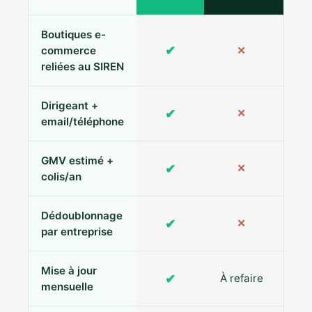
Boutiques e-
✔
commerce
✕
reliées au SIREN
Dirigeant +
✔
✕
Pa
email/téléphone
GMV estimé +
✔
✕
colis/an
Dédoublonnage
✔
✕
par entreprise
Mise à jour
✔
À refaire
R
mensuelle