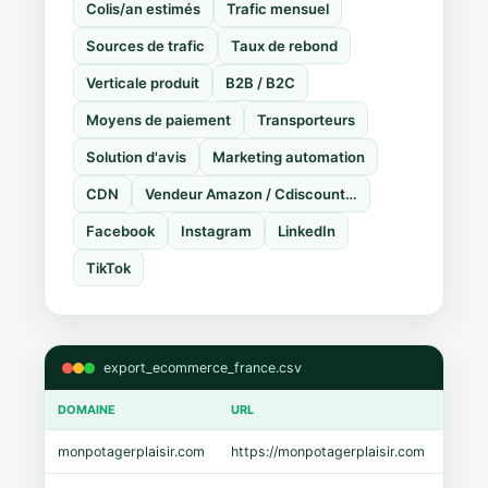
Colis/an estimés
Trafic mensuel
Sources de trafic
Taux de rebond
Verticale produit
B2B / B2C
Moyens de paiement
Transporteurs
Solution d'avis
Marketing automation
CDN
Vendeur Amazon / Cdiscount…
Facebook
Instagram
LinkedIn
TikTok
export_ecommerce_france.csv
DOMAINE
URL
CMS
monpotagerplaisir.com
https://monpotagerplaisir.com
Shopi