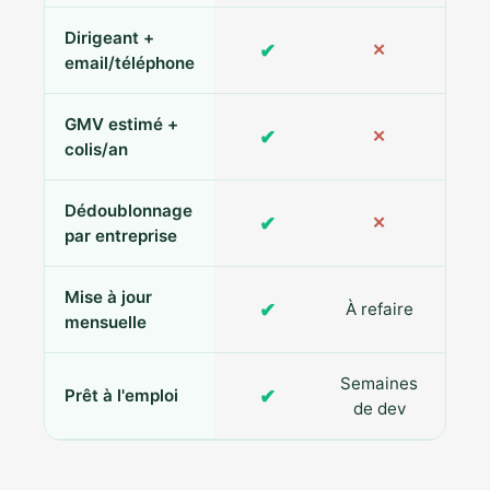
Dirigeant +
✔
✕
Pa
email/téléphone
GMV estimé +
✔
✕
colis/an
Dédoublonnage
✔
✕
par entreprise
Mise à jour
✔
À refaire
R
mensuelle
Semaines
✔
Prêt à l'emploi
de dev