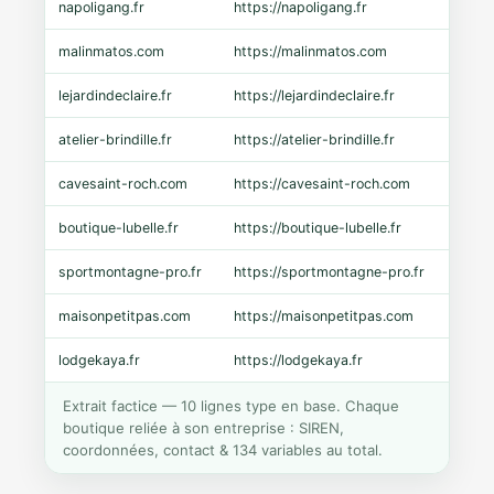
napoligang.fr
https://napoligang.fr
WooC
malinmatos.com
https://malinmatos.com
Pres
lejardindeclaire.fr
https://lejardindeclaire.fr
Shopi
atelier-brindille.fr
https://atelier-brindille.fr
WooC
cavesaint-roch.com
https://cavesaint-roch.com
Mage
boutique-lubelle.fr
https://boutique-lubelle.fr
Shopi
sportmontagne-pro.fr
https://sportmontagne-pro.fr
Pres
maisonpetitpas.com
https://maisonpetitpas.com
WooC
lodgekaya.fr
https://lodgekaya.fr
Shopi
Extrait factice — 10 lignes type en base. Chaque
boutique reliée à son entreprise : SIREN,
coordonnées, contact & 134 variables au total.