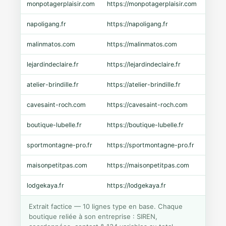
monpotagerplaisir.com
https://monpotagerplaisir.com
Shopi
napoligang.fr
https://napoligang.fr
WooC
malinmatos.com
https://malinmatos.com
Pres
lejardindeclaire.fr
https://lejardindeclaire.fr
Shopi
atelier-brindille.fr
https://atelier-brindille.fr
WooC
cavesaint-roch.com
https://cavesaint-roch.com
Mage
boutique-lubelle.fr
https://boutique-lubelle.fr
Shopi
sportmontagne-pro.fr
https://sportmontagne-pro.fr
Pres
maisonpetitpas.com
https://maisonpetitpas.com
WooC
lodgekaya.fr
https://lodgekaya.fr
Shopi
Extrait factice — 10 lignes type en base. Chaque
boutique reliée à son entreprise : SIREN,