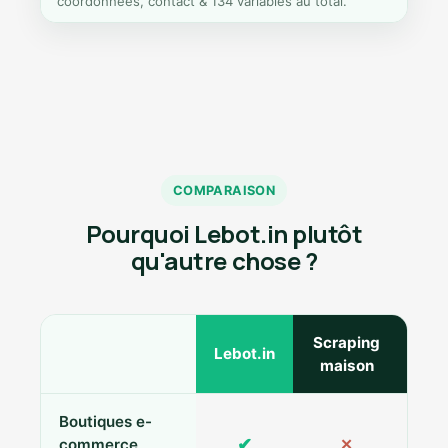
coordonnées, contact & 134 variables au total.
COMPARAISON
Pourquoi Lebot.in plutôt
qu'autre chose ?
Scraping
Ann
Lebot.in
maison
Boutiques e-
✔
commerce
✕