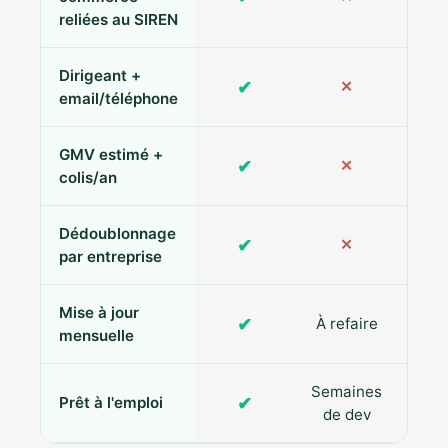
reliées au SIREN
Dirigeant +
✔
✕
Pa
email/téléphone
GMV estimé +
✔
✕
colis/an
Dédoublonnage
✔
✕
par entreprise
Mise à jour
✔
À refaire
R
mensuelle
Semaines
✔
Prêt à l'emploi
de dev