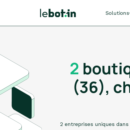
Solutions
2
boutiq
(36), c
2 entreprises uniques dans 