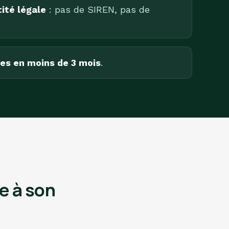
ité légale
: pas de SIREN, pas de
es en moins de 3 mois
.
e à son