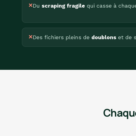
✕
Du
scraping fragile
qui casse à chaque 
✕
Des fichiers pleins de
doublons
et de s
Chaque