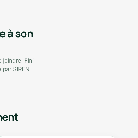
e à son
 joindre. Fini
e par SIREN.
ment