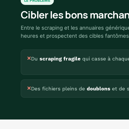
LE PROBLÈME
Cibler les bons marchan
Entre le scraping et les annuaires génériq
heures et prospectent des cibles fantômes
✕
Du
scraping fragile
qui casse à chaque 
✕
Des fichiers pleins de
doublons
et de s