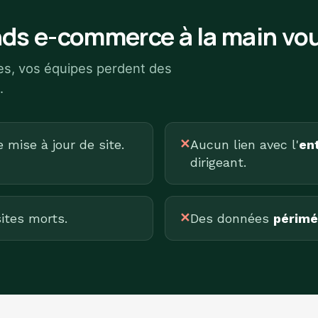
ds e-commerce à la main vou
ues, vos équipes perdent des
.
mise à jour de site.
✕
Aucun lien avec l'
ent
dirigeant.
ites morts.
✕
Des données
périmé