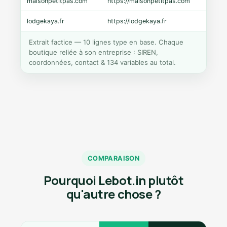
maisonpetitpas.com
https://maisonpetitpas.com
WooC
lodgekaya.fr
https://lodgekaya.fr
Shopi
Extrait factice — 10 lignes type en base. Chaque
boutique reliée à son entreprise : SIREN,
coordonnées, contact & 134 variables au total.
COMPARAISON
Pourquoi Lebot.in plutôt
qu'autre chose ?