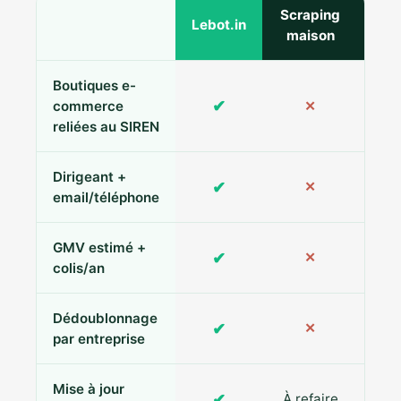
Scraping
Ann
Lebot.in
maison
Boutiques e-
✔
commerce
✕
reliées au SIREN
Dirigeant +
✔
✕
Pa
email/téléphone
GMV estimé +
✔
✕
colis/an
Dédoublonnage
✔
✕
par entreprise
Mise à jour
✔
À refaire
R