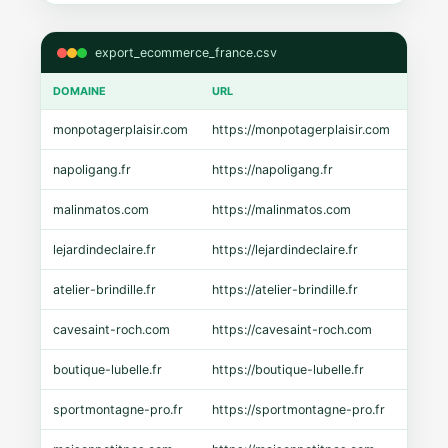
export_ecommerce_france.csv
DOMAINE
URL
CMS
monpotagerplaisir.com
https://monpotagerplaisir.com
Shopi
napoligang.fr
https://napoligang.fr
WooC
malinmatos.com
https://malinmatos.com
Pres
lejardindeclaire.fr
https://lejardindeclaire.fr
Shopi
atelier-brindille.fr
https://atelier-brindille.fr
WooC
cavesaint-roch.com
https://cavesaint-roch.com
Mage
boutique-lubelle.fr
https://boutique-lubelle.fr
Shopi
sportmontagne-pro.fr
https://sportmontagne-pro.fr
Pres