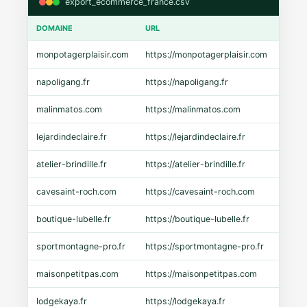
export_ecommerce_france.csv
DOMAINE
URL
CMS
monpotagerplaisir.com
https://monpotagerplaisir.com
Shopi
napoligang.fr
https://napoligang.fr
WooC
malinmatos.com
https://malinmatos.com
Pres
lejardindeclaire.fr
https://lejardindeclaire.fr
Shopi
atelier-brindille.fr
https://atelier-brindille.fr
WooC
cavesaint-roch.com
https://cavesaint-roch.com
Mage
boutique-lubelle.fr
https://boutique-lubelle.fr
Shopi
sportmontagne-pro.fr
https://sportmontagne-pro.fr
Pres
maisonpetitpas.com
https://maisonpetitpas.com
WooC
lodgekaya.fr
https://lodgekaya.fr
Shopi