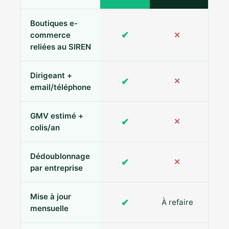
Boutiques e-
✔
commerce
✕
reliées au SIREN
Dirigeant +
✔
✕
Pa
email/téléphone
GMV estimé +
✔
✕
colis/an
Dédoublonnage
✔
✕
par entreprise
Mise à jour
✔
À refaire
R
mensuelle