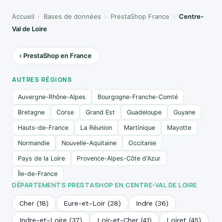
Accueil
›
Bases de données
›
PrestaShop France
›
Centre-
Val de Loire
‹ PrestaShop en France
AUTRES RÉGIONS
Auvergne-Rhône-Alpes
Bourgogne-Franche-Comté
Bretagne
Corse
Grand Est
Guadeloupe
Guyane
Hauts-de-France
La Réunion
Martinique
Mayotte
Normandie
Nouvelle-Aquitaine
Occitanie
Pays de la Loire
Provence-Alpes-Côte d'Azur
Île-de-France
DÉPARTEMENTS PRESTASHOP EN CENTRE-VAL DE LOIRE
Cher (18)
Eure-et-Loir (28)
Indre (36)
Indre-et-Loire (37)
Loir-et-Cher (41)
Loiret (45)