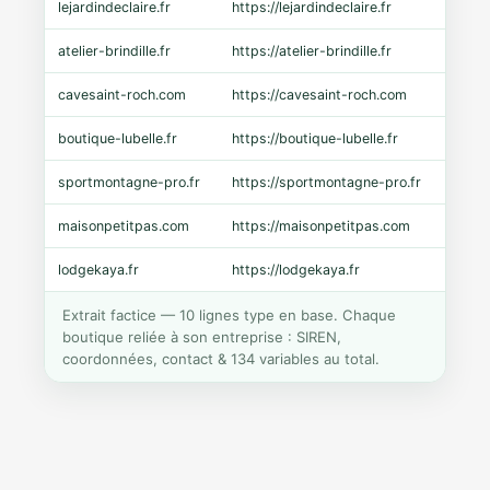
lejardindeclaire.fr
https://lejardindeclaire.fr
Shopi
atelier-brindille.fr
https://atelier-brindille.fr
WooC
cavesaint-roch.com
https://cavesaint-roch.com
Mage
boutique-lubelle.fr
https://boutique-lubelle.fr
Shopi
sportmontagne-pro.fr
https://sportmontagne-pro.fr
Pres
maisonpetitpas.com
https://maisonpetitpas.com
WooC
lodgekaya.fr
https://lodgekaya.fr
Shopi
Extrait factice — 10 lignes type en base. Chaque
boutique reliée à son entreprise : SIREN,
coordonnées, contact & 134 variables au total.