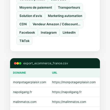
Moyens de paiement
Transporteurs
Solution d'avis
Marketing automation
CDN
Vendeur Amazon / Cdiscount…
Facebook
Instagram
LinkedIn
TikTok
export_ecommerce_france.csv
DOMAINE
URL
CMS
monpotagerplaisir.com
https://monpotagerplaisir.com
Shopi
napoligang.fr
https://napoligang.fr
WooC
malinmatos.com
https://malinmatos.com
Pres