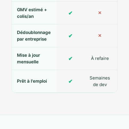
GMV estimé +
✔
✕
colis/an
Dédoublonnage
✔
✕
par entreprise
Mise à jour
✔
À refaire
R
mensuelle
Semaines
✔
Prêt à l'emploi
de dev