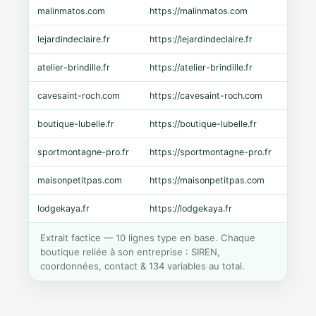
malinmatos.com
https://malinmatos.com
Pres
lejardindeclaire.fr
https://lejardindeclaire.fr
Shopi
atelier-brindille.fr
https://atelier-brindille.fr
WooC
cavesaint-roch.com
https://cavesaint-roch.com
Mage
boutique-lubelle.fr
https://boutique-lubelle.fr
Shopi
sportmontagne-pro.fr
https://sportmontagne-pro.fr
Pres
maisonpetitpas.com
https://maisonpetitpas.com
WooC
lodgekaya.fr
https://lodgekaya.fr
Shopi
Extrait factice — 10 lignes type en base. Chaque
boutique reliée à son entreprise : SIREN,
coordonnées, contact & 134 variables au total.