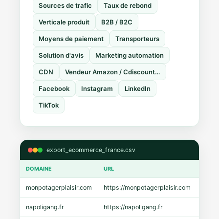
Sources de trafic
Taux de rebond
Verticale produit
B2B / B2C
Moyens de paiement
Transporteurs
Solution d'avis
Marketing automation
CDN
Vendeur Amazon / Cdiscount…
Facebook
Instagram
LinkedIn
TikTok
export_ecommerce_france.csv
DOMAINE
URL
CMS
monpotagerplaisir.com
https://monpotagerplaisir.com
Shopi
napoligang.fr
https://napoligang.fr
WooC