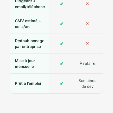
Dirigeant +
✔
✕
Pa
email/téléphone
GMV estimé +
✔
✕
colis/an
Dédoublonnage
✔
✕
par entreprise
Mise à jour
✔
À refaire
R
mensuelle
Semaines
✔
Prêt à l'emploi
de dev