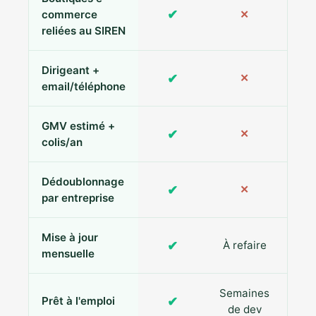
✔
commerce
✕
reliées au SIREN
Dirigeant +
✔
✕
Pa
email/téléphone
GMV estimé +
✔
✕
colis/an
Dédoublonnage
✔
✕
par entreprise
Mise à jour
✔
À refaire
R
mensuelle
Semaines
✔
Prêt à l'emploi
de dev