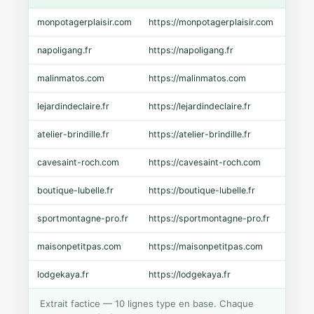
monpotagerplaisir.com
https://monpotagerplaisir.com
Shopi
napoligang.fr
https://napoligang.fr
WooC
malinmatos.com
https://malinmatos.com
Pres
lejardindeclaire.fr
https://lejardindeclaire.fr
Shopi
atelier-brindille.fr
https://atelier-brindille.fr
WooC
cavesaint-roch.com
https://cavesaint-roch.com
Mage
boutique-lubelle.fr
https://boutique-lubelle.fr
Shopi
sportmontagne-pro.fr
https://sportmontagne-pro.fr
Pres
maisonpetitpas.com
https://maisonpetitpas.com
WooC
lodgekaya.fr
https://lodgekaya.fr
Shopi
Extrait factice — 10 lignes type en base. Chaque