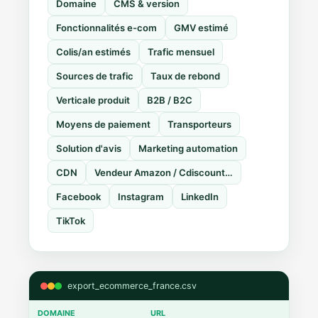
Domaine
CMS & version
Fonctionnalités e-com
GMV estimé
Colis/an estimés
Trafic mensuel
Sources de trafic
Taux de rebond
Verticale produit
B2B / B2C
Moyens de paiement
Transporteurs
Solution d'avis
Marketing automation
CDN
Vendeur Amazon / Cdiscount…
Facebook
Instagram
LinkedIn
TikTok
export_ecommerce_france.csv
DOMAINE
URL
CMS