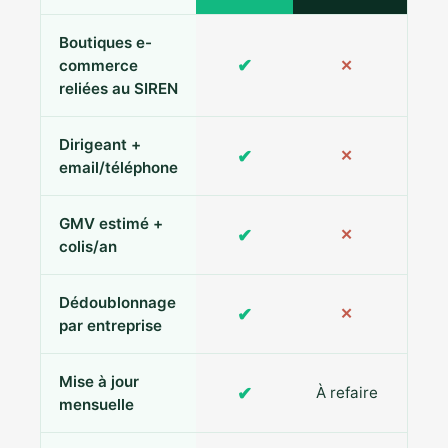
Boutiques e-
✔
commerce
✕
reliées au SIREN
Dirigeant +
✔
✕
Pa
email/téléphone
GMV estimé +
✔
✕
colis/an
Dédoublonnage
✔
✕
par entreprise
Mise à jour
✔
À refaire
R
mensuelle