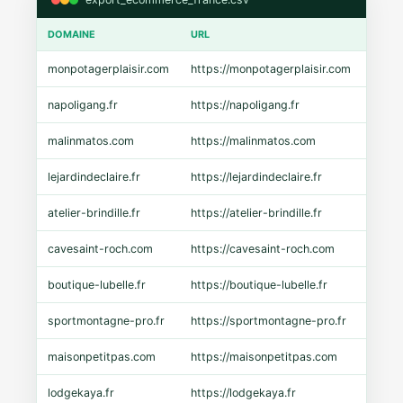
DOMAINE
URL
CMS
monpotagerplaisir.com
https://monpotagerplaisir.com
Shopi
napoligang.fr
https://napoligang.fr
WooC
malinmatos.com
https://malinmatos.com
Pres
lejardindeclaire.fr
https://lejardindeclaire.fr
Shopi
atelier-brindille.fr
https://atelier-brindille.fr
WooC
cavesaint-roch.com
https://cavesaint-roch.com
Mage
boutique-lubelle.fr
https://boutique-lubelle.fr
Shopi
sportmontagne-pro.fr
https://sportmontagne-pro.fr
Pres
maisonpetitpas.com
https://maisonpetitpas.com
WooC
lodgekaya.fr
https://lodgekaya.fr
Shopi