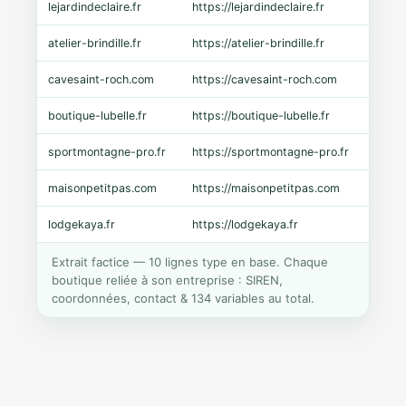
lejardindeclaire.fr
https://lejardindeclaire.fr
Shopi
atelier-brindille.fr
https://atelier-brindille.fr
WooC
cavesaint-roch.com
https://cavesaint-roch.com
Mage
boutique-lubelle.fr
https://boutique-lubelle.fr
Shopi
sportmontagne-pro.fr
https://sportmontagne-pro.fr
Pres
maisonpetitpas.com
https://maisonpetitpas.com
WooC
lodgekaya.fr
https://lodgekaya.fr
Shopi
Extrait factice — 10 lignes type en base. Chaque
boutique reliée à son entreprise : SIREN,
coordonnées, contact & 134 variables au total.