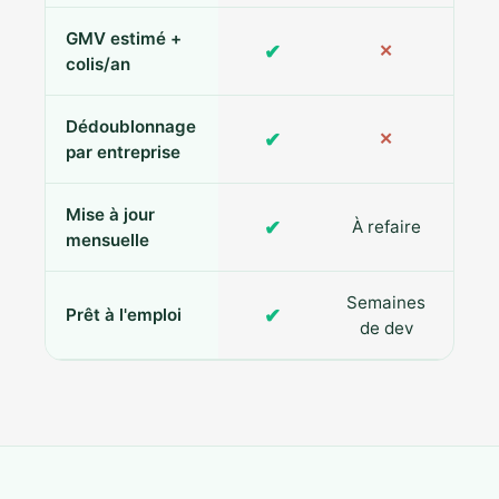
GMV estimé +
✔
✕
colis/an
Dédoublonnage
✔
✕
par entreprise
Mise à jour
✔
À refaire
R
mensuelle
Semaines
✔
Prêt à l'emploi
de dev