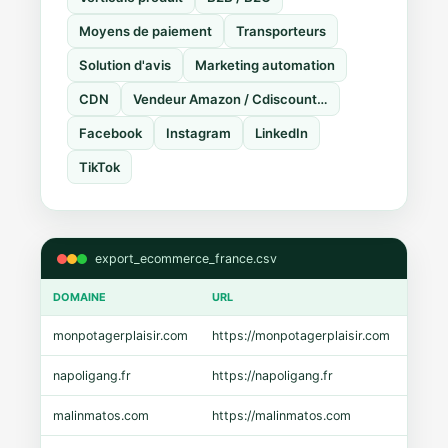
Moyens de paiement
Transporteurs
Solution d'avis
Marketing automation
CDN
Vendeur Amazon / Cdiscount…
Facebook
Instagram
LinkedIn
TikTok
export_ecommerce_france.csv
DOMAINE
URL
CMS
monpotagerplaisir.com
https://monpotagerplaisir.com
Shopi
napoligang.fr
https://napoligang.fr
WooC
malinmatos.com
https://malinmatos.com
Pres