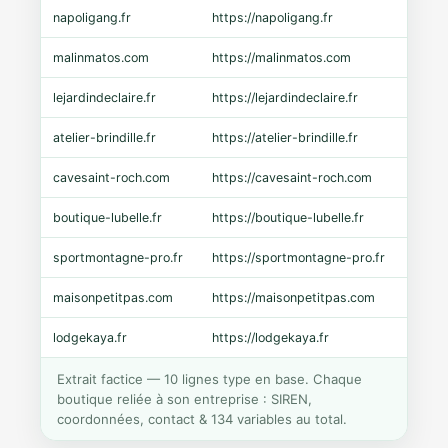
napoligang.fr
https://napoligang.fr
WooC
malinmatos.com
https://malinmatos.com
Pres
lejardindeclaire.fr
https://lejardindeclaire.fr
Shopi
atelier-brindille.fr
https://atelier-brindille.fr
WooC
cavesaint-roch.com
https://cavesaint-roch.com
Mage
boutique-lubelle.fr
https://boutique-lubelle.fr
Shopi
sportmontagne-pro.fr
https://sportmontagne-pro.fr
Pres
maisonpetitpas.com
https://maisonpetitpas.com
WooC
lodgekaya.fr
https://lodgekaya.fr
Shopi
Extrait factice — 10 lignes type en base. Chaque
boutique reliée à son entreprise : SIREN,
coordonnées, contact & 134 variables au total.