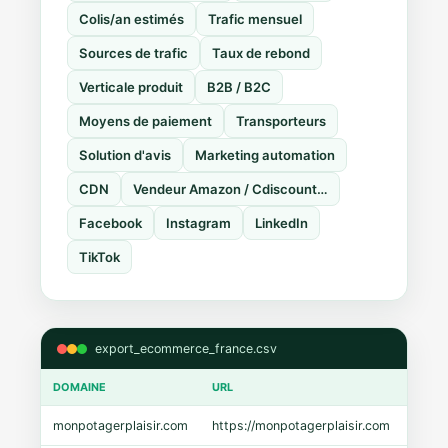
Colis/an estimés
Trafic mensuel
Sources de trafic
Taux de rebond
Verticale produit
B2B / B2C
Moyens de paiement
Transporteurs
Solution d'avis
Marketing automation
CDN
Vendeur Amazon / Cdiscount…
Facebook
Instagram
LinkedIn
TikTok
export_ecommerce_france.csv
DOMAINE
URL
CMS
monpotagerplaisir.com
https://monpotagerplaisir.com
Shopi