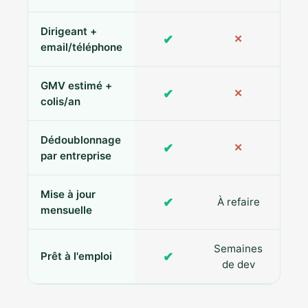
Dirigeant +
✔
✕
Pa
email/téléphone
GMV estimé +
✔
✕
colis/an
Dédoublonnage
✔
✕
par entreprise
Mise à jour
✔
À refaire
R
mensuelle
Semaines
✔
Prêt à l'emploi
de dev