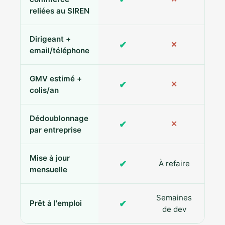
reliées au SIREN
Dirigeant +
✔
✕
Pa
email/téléphone
GMV estimé +
✔
✕
colis/an
Dédoublonnage
✔
✕
par entreprise
Mise à jour
✔
À refaire
R
mensuelle
Semaines
✔
Prêt à l'emploi
de dev