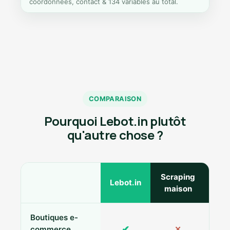
coordonnées, contact & 134 variables au total.
COMPARAISON
Pourquoi Lebot.in plutôt
qu'autre chose ?
Scraping
Ann
Lebot.in
maison
Boutiques e-
✔
commerce
✕