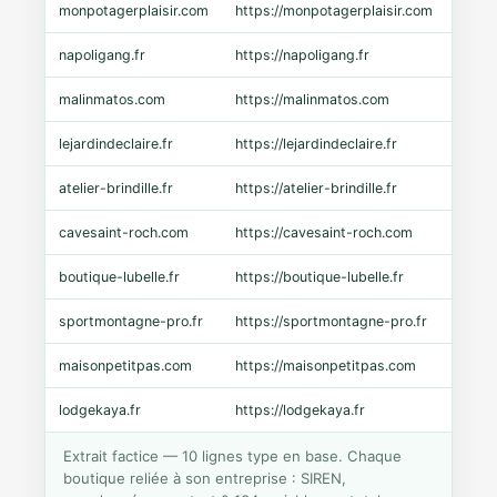
monpotagerplaisir.com
https://monpotagerplaisir.com
Shopi
napoligang.fr
https://napoligang.fr
WooC
malinmatos.com
https://malinmatos.com
Pres
lejardindeclaire.fr
https://lejardindeclaire.fr
Shopi
atelier-brindille.fr
https://atelier-brindille.fr
WooC
cavesaint-roch.com
https://cavesaint-roch.com
Mage
boutique-lubelle.fr
https://boutique-lubelle.fr
Shopi
sportmontagne-pro.fr
https://sportmontagne-pro.fr
Pres
maisonpetitpas.com
https://maisonpetitpas.com
WooC
lodgekaya.fr
https://lodgekaya.fr
Shopi
Extrait factice — 10 lignes type en base. Chaque
boutique reliée à son entreprise : SIREN,