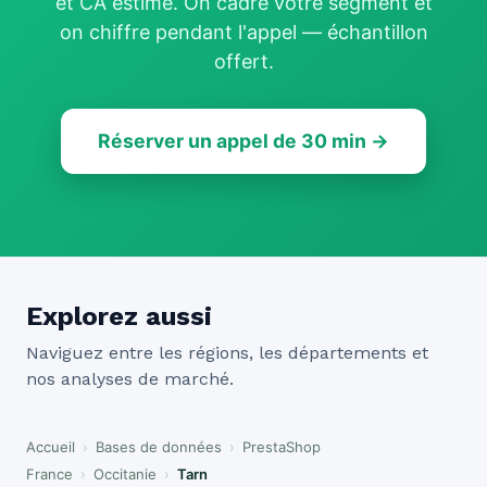
et CA estimé. On cadre votre segment et
on chiffre pendant l'appel — échantillon
offert.
Réserver un appel de 30 min →
Explorez aussi
Naviguez entre les régions, les départements et
nos analyses de marché.
Accueil
›
Bases de données
›
PrestaShop
France
›
Occitanie
›
Tarn