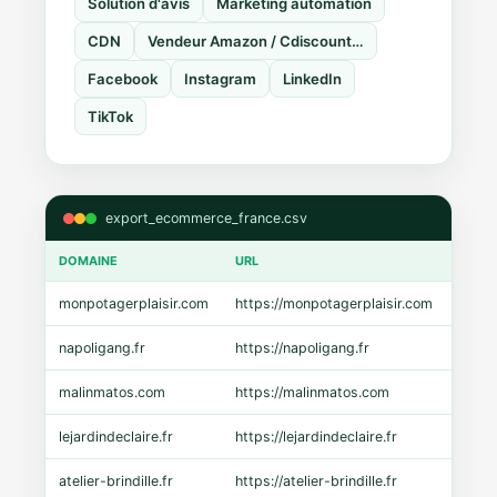
Solution d'avis
Marketing automation
CDN
Vendeur Amazon / Cdiscount…
Facebook
Instagram
LinkedIn
TikTok
export_ecommerce_france.csv
DOMAINE
URL
CMS
monpotagerplaisir.com
https://monpotagerplaisir.com
Shopi
napoligang.fr
https://napoligang.fr
WooC
malinmatos.com
https://malinmatos.com
Pres
lejardindeclaire.fr
https://lejardindeclaire.fr
Shopi
atelier-brindille.fr
https://atelier-brindille.fr
WooC