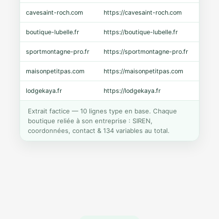
cavesaint-roch.com
https://cavesaint-roch.com
Mage
boutique-lubelle.fr
https://boutique-lubelle.fr
Shopi
sportmontagne-pro.fr
https://sportmontagne-pro.fr
Pres
maisonpetitpas.com
https://maisonpetitpas.com
WooC
lodgekaya.fr
https://lodgekaya.fr
Shopi
Extrait factice — 10 lignes type en base. Chaque
boutique reliée à son entreprise : SIREN,
coordonnées, contact & 134 variables au total.