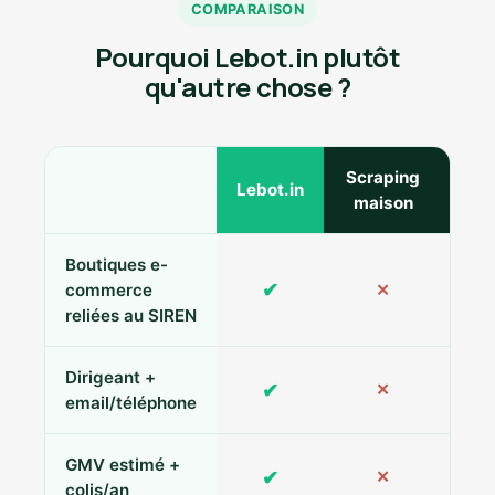
COMPARAISON
Pourquoi Lebot.in plutôt
qu'autre chose ?
Scraping
Ann
Lebot.in
maison
Boutiques e-
✔
commerce
✕
reliées au SIREN
Dirigeant +
✔
✕
Pa
email/téléphone
GMV estimé +
✔
✕
colis/an