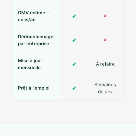
GMV estimé +
✔
✕
colis/an
Dédoublonnage
✔
✕
par entreprise
Mise à jour
✔
À refaire
R
mensuelle
Semaines
✔
Prêt à l'emploi
de dev