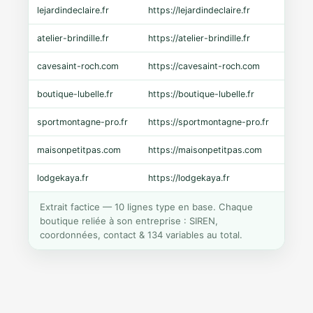
lejardindeclaire.fr
https://lejardindeclaire.fr
Shopi
atelier-brindille.fr
https://atelier-brindille.fr
WooC
cavesaint-roch.com
https://cavesaint-roch.com
Mage
boutique-lubelle.fr
https://boutique-lubelle.fr
Shopi
sportmontagne-pro.fr
https://sportmontagne-pro.fr
Pres
maisonpetitpas.com
https://maisonpetitpas.com
WooC
lodgekaya.fr
https://lodgekaya.fr
Shopi
Extrait factice — 10 lignes type en base. Chaque
boutique reliée à son entreprise : SIREN,
coordonnées, contact & 134 variables au total.