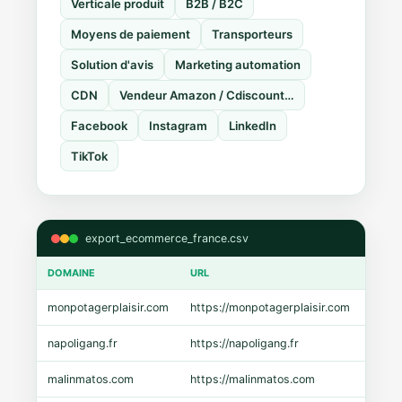
Verticale produit
B2B / B2C
Moyens de paiement
Transporteurs
Solution d'avis
Marketing automation
CDN
Vendeur Amazon / Cdiscount…
Facebook
Instagram
LinkedIn
TikTok
export_ecommerce_france.csv
DOMAINE
URL
CMS
monpotagerplaisir.com
https://monpotagerplaisir.com
Shopi
napoligang.fr
https://napoligang.fr
WooC
malinmatos.com
https://malinmatos.com
Pres