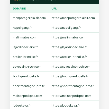
DOMAINE
URL
CMS
monpotagerplaisir.com
https://monpotagerplaisir.com
Shopi
napoligang.fr
https://napoligang.fr
WooC
malinmatos.com
https://malinmatos.com
Pres
lejardindeclaire.fr
https://lejardindeclaire.fr
Shopi
atelier-brindille.fr
https://atelier-brindille.fr
WooC
cavesaint-roch.com
https://cavesaint-roch.com
Mage
boutique-lubelle.fr
https://boutique-lubelle.fr
Shopi
sportmontagne-pro.fr
https://sportmontagne-pro.fr
Pres
maisonpetitpas.com
https://maisonpetitpas.com
WooC
lodgekaya.fr
https://lodgekaya.fr
Shopi