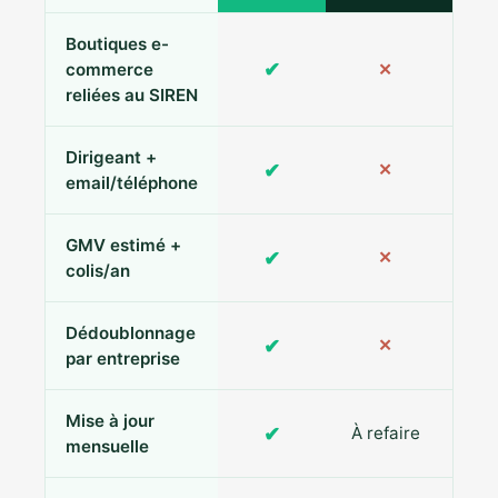
Boutiques e-
✔
commerce
✕
reliées au SIREN
Dirigeant +
✔
✕
Pa
email/téléphone
GMV estimé +
✔
✕
colis/an
Dédoublonnage
✔
✕
par entreprise
Mise à jour
✔
À refaire
R
mensuelle