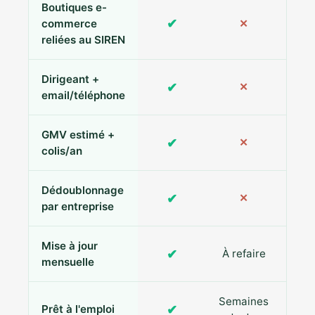
Boutiques e-
✔
commerce
✕
reliées au SIREN
Dirigeant +
✔
✕
Pa
email/téléphone
GMV estimé +
✔
✕
colis/an
Dédoublonnage
✔
✕
par entreprise
Mise à jour
✔
À refaire
R
mensuelle
Semaines
✔
Prêt à l'emploi