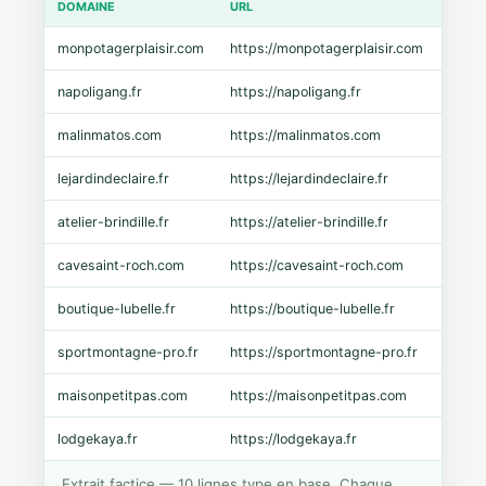
DOMAINE
URL
CMS
monpotagerplaisir.com
https://monpotagerplaisir.com
Shopi
napoligang.fr
https://napoligang.fr
WooC
malinmatos.com
https://malinmatos.com
Pres
lejardindeclaire.fr
https://lejardindeclaire.fr
Shopi
atelier-brindille.fr
https://atelier-brindille.fr
WooC
cavesaint-roch.com
https://cavesaint-roch.com
Mage
boutique-lubelle.fr
https://boutique-lubelle.fr
Shopi
sportmontagne-pro.fr
https://sportmontagne-pro.fr
Pres
maisonpetitpas.com
https://maisonpetitpas.com
WooC
lodgekaya.fr
https://lodgekaya.fr
Shopi
Extrait factice — 10 lignes type en base. Chaque