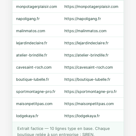
monpotagerplaisir.com
https://monpotagerplaisir.com
Shopi
napoligang.fr
https://napoligang.fr
WooC
malinmatos.com
https://malinmatos.com
Pres
lejardindeclaire.fr
https://lejardindeclaire.fr
Shopi
atelier-brindille.fr
https://atelier-brindille.fr
WooC
cavesaint-roch.com
https://cavesaint-roch.com
Mage
boutique-lubelle.fr
https://boutique-lubelle.fr
Shopi
sportmontagne-pro.fr
https://sportmontagne-pro.fr
Pres
maisonpetitpas.com
https://maisonpetitpas.com
WooC
lodgekaya.fr
https://lodgekaya.fr
Shopi
Extrait factice — 10 lignes type en base. Chaque
boutique reliée à son entreprise : SIREN,