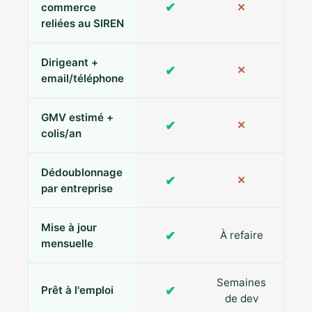
✔
commerce
✕
reliées au SIREN
Dirigeant +
✔
✕
Pa
email/téléphone
GMV estimé +
✔
✕
colis/an
Dédoublonnage
✔
✕
par entreprise
Mise à jour
✔
À refaire
R
mensuelle
Semaines
✔
Prêt à l'emploi
de dev