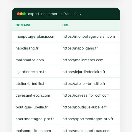
export_ecommerce_france.csv
DOMAINE
URL
CMS
monpotagerplaisir.com
https://monpotagerplaisir.com
Shopi
napoligang.fr
https://napoligang.fr
WooC
malinmatos.com
https://malinmatos.com
Pres
lejardindeclaire.fr
https://lejardindeclaire.fr
Shopi
atelier-brindille.fr
https://atelier-brindille.fr
WooC
cavesaint-roch.com
https://cavesaint-roch.com
Mage
boutique-lubelle.fr
https://boutique-lubelle.fr
Shopi
sportmontagne-pro.fr
https://sportmontagne-pro.fr
Pres
maisonpetitpas.com
https://maisonpetitpas.com
WooC