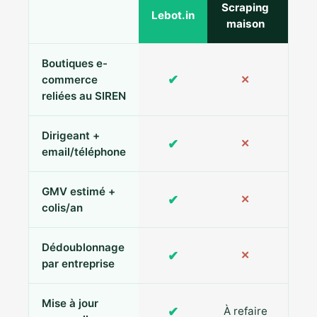
Scraping
Ann
Lebot.in
maison
Boutiques e-
✔
commerce
✕
reliées au SIREN
Dirigeant +
✔
✕
Pa
email/téléphone
GMV estimé +
✔
✕
colis/an
Dédoublonnage
✔
✕
par entreprise
Mise à jour
✔
À refaire
R