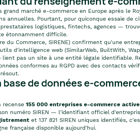
ant du renseignement e-comm
us grand marché e-commerce en Europe après le Ro
ons annuelles. Pourtant, pour quiconque essaie de ci
restataires logistiques, fintechs, agences — trouve
e étonnamment difficile.
re du Commerce, SIRENE) confirment qu'une entrepr
outils d'intelligence web (SimilarWeb, BuiltWith, Wa
lient pas un site à une entité légale identifiable. R
données conformes au RGPD avec des contacts vérifi
 résout.
la base de données e-commerce
n recense
155 000 entreprises e-commerce active
n numéro SIREN — l'identifiant officiel d'entrepris
gistrement
et 137 821 SIREN uniques identifiés, c'es
ne française disponible aujourd'hui.