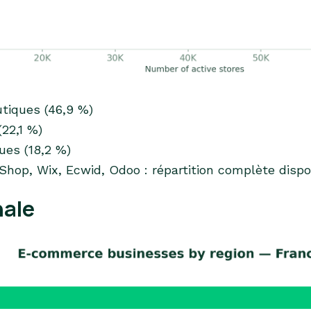
utiques (46,9 %)
22,1 %)
ues (18,2 %)
hop, Wix, Ecwid, Odoo : répartition complète dispo
nale