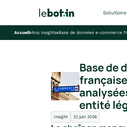
Solutions
Accueil
Nos insights
Base de données e-commerce fran
Base de 
française
analysées
entité lé
Insight
22 juin 2026