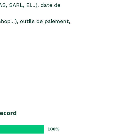
AS, SARL, EI…), date de
op…), outils de paiement,