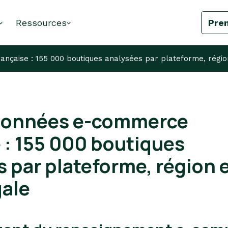
Ressources
Pre
çaise : 155 000 boutiques analysées par plateforme, région
données e-commerce
 : 155 000 boutiques
 par plateforme, région 
gale