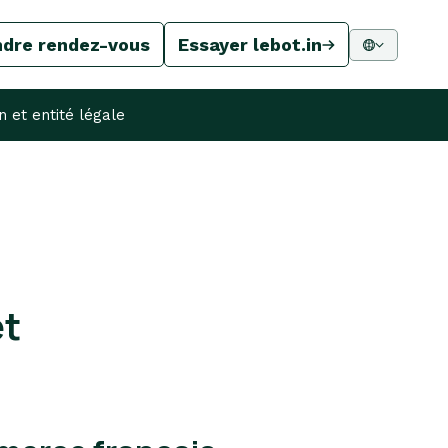
ndre rendez-vous
Essayer lebot.in
 et entité légale
et