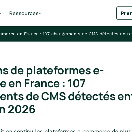
Ressources
Pre
mmerce en France : 107 changements de CMS détectés entre m
s de plateformes e-
 en France : 107
nts de CMS détectés en
in 2026
uit en continu les plateformes e-commerce de plus