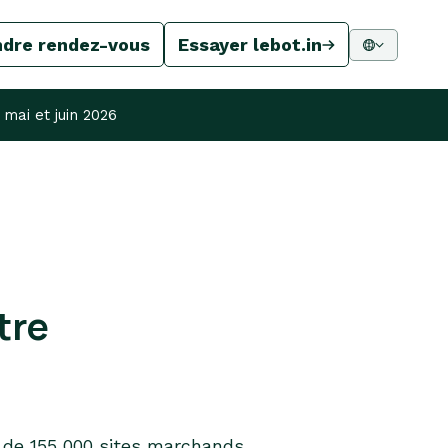
ndre rendez-vous
Essayer lebot.in
ai et juin 2026
tre
 de 155 000 sites marchands