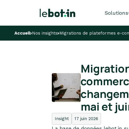
Solutions
Accueil
Nos insights
Migrations de plateformes e-co
Migration
commerce
changeme
mai et ju
Insight
17 juin 2026
La base de données lebot.in s