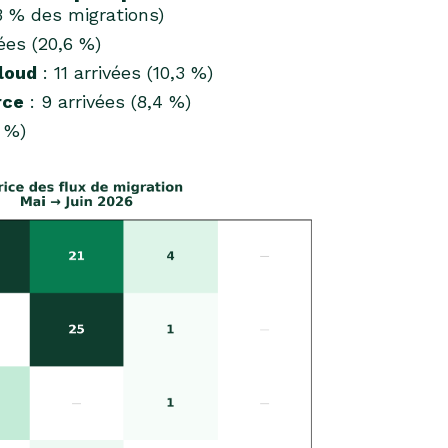
,3 % des migrations)
vées (20,6 %)
loud
: 11 arrivées (10,3 %)
rce
: 9 arrivées (8,4 %)
4 %)