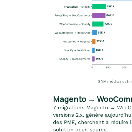
GMV médian estim
Magento → WooCommer
7 migrations Magento → WooCom
versions 2.x, génère aujourd'h
des PME, cherchent à réduire l
solution open source.