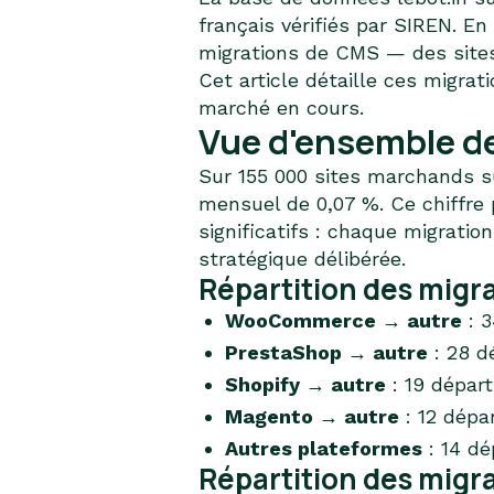
français vérifiés par SIREN. En
migrations de CMS — des sites
Cet article détaille ces migra
marché en cours.
Vue d'ensemble de
Sur 155 000 sites marchands s
mensuel de 0,07 %. Ce chiffre
significatifs : chaque migratio
stratégique délibérée.
Répartition des migra
WooCommerce → autre
: 3
PrestaShop → autre
: 28 d
Shopify → autre
: 19 départ
Magento → autre
: 12 dépar
Autres plateformes
: 14 dé
Répartition des migr