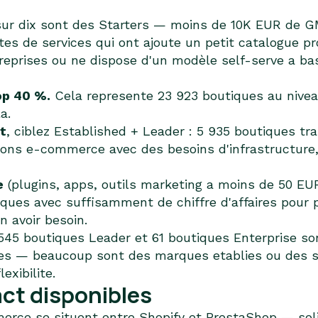
r dix sont des Starters — moins de 10K EUR de 
es de services qui ont ajoute un petit catalogue pr
reprises ou ne dispose d'un modèle self-serve a bas 
op 40 %.
Cela represente 23 923 boutiques au nive
a.
t
, ciblez Established + Leader : 5 935 boutiques tr
tions e-commerce avec des besoins d'infrastructure
e
(plugins, apps, outils marketing a moins de 50 EU
iques avec suffisamment de chiffre d'affaires pour p
 avoir besoin.
 545 boutiques Leader et 61 boutiques Enterprise sont
res — beaucoup sont des marques etablies ou des 
xibilite.
ct disponibles
ce se situent entre Shopify et PrestaShop — solid