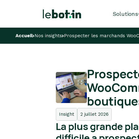
Solutions
Accueil
Nos insights
Prospecter les marchands WooCo
Prospect
WooComme
boutiques
Insight
2 juillet 2026
La plus grande pl
difficile a prospe