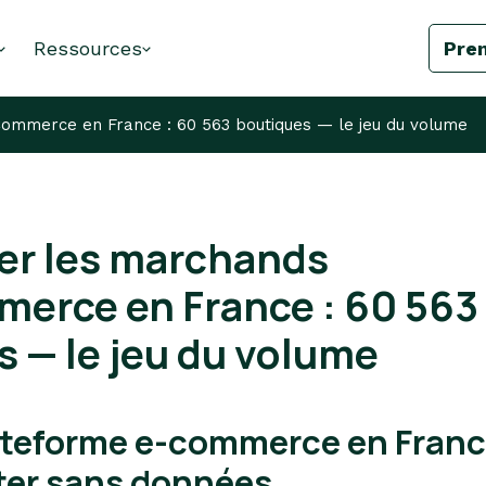
Ressources
Pre
mmerce en France : 60 563 boutiques — le jeu du volume
er les marchands
rce en France : 60 563
 — le jeu du volume
ateforme e-commerce en France
cter sans données