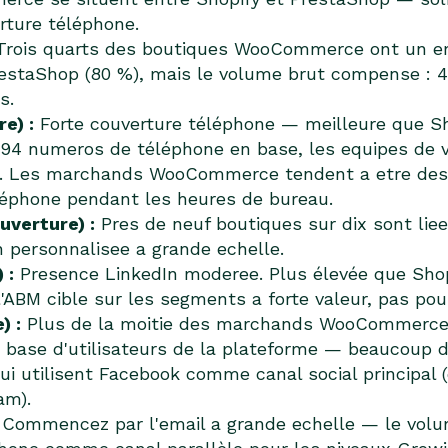
erture téléphone.
rois quarts des boutiques WooCommerce ont un ema
PrestaShop (80 %), mais le volume brut compense : 4
s.
e) :
Forte couverture téléphone — meilleure que Sho
394 numeros de téléphone en base, les equipes de 
te. Les marchands WooCommerce tendent a etre des 
éléphone pendant les heures de bureau.
uverture) :
Pres de neuf boutiques sur dix sont li
 personnalisee a grande echelle.
 :
Presence LinkedIn moderee. Plus élevée que Shopi
'ABM cible sur les segments a forte valeur, pas pour
) :
Plus de la moitie des marchands WooCommerce
 la base d'utilisateurs de la plateforme — beauc
qui utilisent Facebook comme canal social principa
am).
Commencez par l'email a grande echelle — le volu