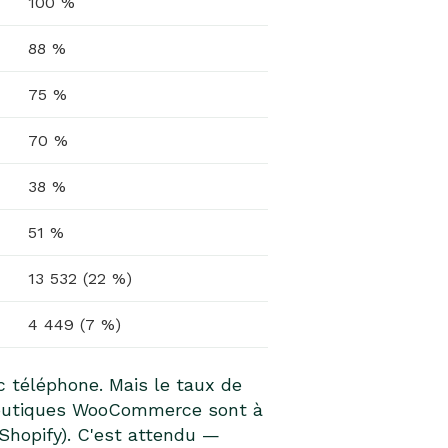
100 %
88 %
75 %
70 %
38 %
51 %
13 532 (22 %)
4 449 (7 %)
c téléphone. Mais le taux de
 boutiques WooCommerce sont à
 Shopify). C'est attendu —