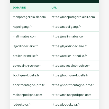
DOMAINE
URL
CMS
monpotagerplaisir.com
https://monpotagerplaisir.com
Shopi
napoligang.fr
https://napoligang.fr
WooC
malinmatos.com
https://malinmatos.com
Pres
lejardindeclaire.fr
https://lejardindeclaire.fr
Shopi
atelier-brindille.fr
https://atelier-brindille.fr
WooC
cavesaint-roch.com
https://cavesaint-roch.com
Mage
boutique-lubelle.fr
https://boutique-lubelle.fr
Shopi
sportmontagne-pro.fr
https://sportmontagne-pro.fr
Pres
maisonpetitpas.com
https://maisonpetitpas.com
WooC
lodgekaya.fr
https://lodgekaya.fr
Shopi