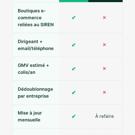
Boutiques e-
✔
commerce
✕
reliées au SIREN
Dirigeant +
✔
✕
Pa
email/téléphone
GMV estimé +
✔
✕
colis/an
Dédoublonnage
✔
✕
par entreprise
Mise à jour
✔
À refaire
R
mensuelle