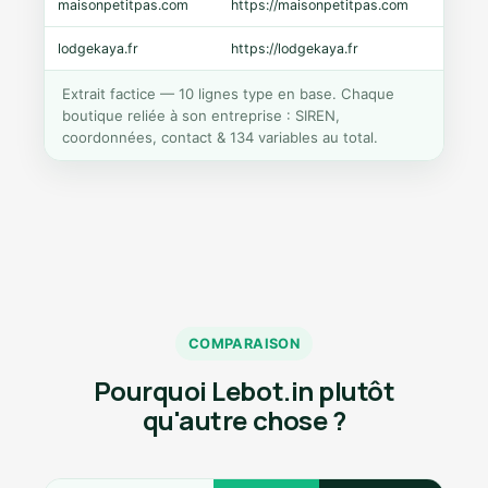
maisonpetitpas.com
https://maisonpetitpas.com
WooC
lodgekaya.fr
https://lodgekaya.fr
Shopi
Extrait factice — 10 lignes type en base. Chaque
boutique reliée à son entreprise : SIREN,
coordonnées, contact & 134 variables au total.
COMPARAISON
Pourquoi Lebot.in plutôt
qu'autre chose ?