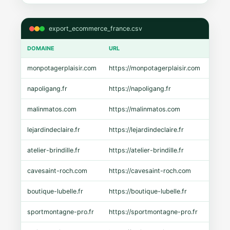
export_ecommerce_france.csv
DOMAINE
URL
CMS
monpotagerplaisir.com
https://monpotagerplaisir.com
Shopi
napoligang.fr
https://napoligang.fr
WooC
malinmatos.com
https://malinmatos.com
Pres
lejardindeclaire.fr
https://lejardindeclaire.fr
Shopi
atelier-brindille.fr
https://atelier-brindille.fr
WooC
cavesaint-roch.com
https://cavesaint-roch.com
Mage
boutique-lubelle.fr
https://boutique-lubelle.fr
Shopi
sportmontagne-pro.fr
https://sportmontagne-pro.fr
Pres