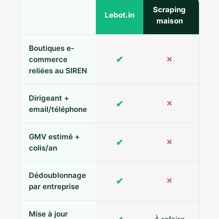
Scraping
Ann
Lebot.in
maison
Boutiques e-
✔
commerce
✕
reliées au SIREN
Dirigeant +
✔
✕
Pa
email/téléphone
GMV estimé +
✔
✕
colis/an
Dédoublonnage
✔
✕
par entreprise
Mise à jour