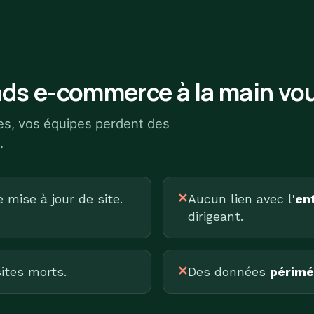
ds e-commerce à la main vou
ues, vos équipes perdent des
.
mise à jour de site.
✕
Aucun lien avec l'
ent
dirigeant.
ites morts.
✕
Des données
périmé