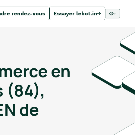
ndre rendez-vous
Essayer lebot.in
merce en
 (84),
EN de