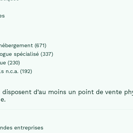
es
hébergement (671)
ogue spécialisé (337)
ue (230)
 n.c.a. (192)
disposent d’au moins un point de vente phy
e.
andes entreprises