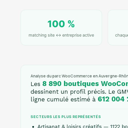
100 %
matching site ↔ entreprise active
chaque 
Analyse du parc WooCommerce en Auvergne-Rhô
8 890 boutiques WooC
Les
dessinent un profil précis. Le G
612 004 
ligne cumulé estimé à
SECTEURS LES PLUS REPRÉSENTÉS
Artisanat & loisirs créatifs — 1122 b