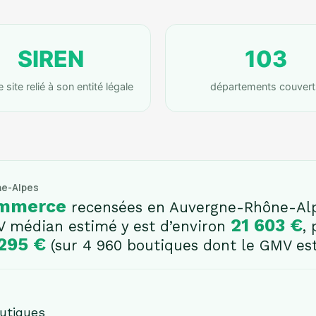
SIREN
103
site relié à son entité légale
départements couvert
ne-Alpes
ommerce
recensées en Auvergne-Rhône-Alpes
21 603 €
MV médian estimé y est d’environ
,
295 €
(sur 4 960 boutiques dont le GMV est
outiques