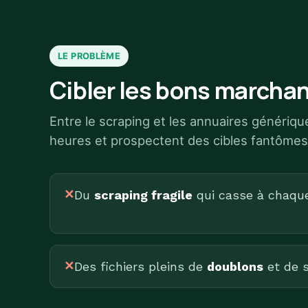
LE PROBLÈME
Cibler les bons marchan
Entre le scraping et les annuaires génériq
heures et prospectent des cibles fantômes
✕
Du
scraping fragile
qui casse à chaque 
✕
Des fichiers pleins de
doublons
et de s