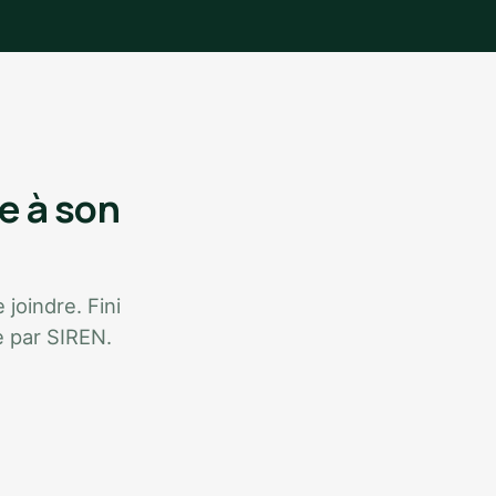
e à son
 joindre. Fini
e par SIREN.