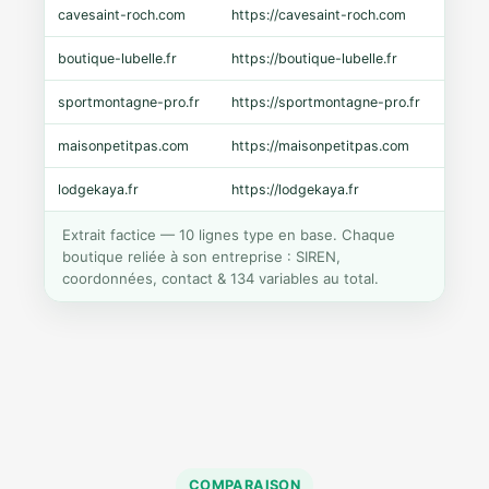
cavesaint-roch.com
https://cavesaint-roch.com
Mage
boutique-lubelle.fr
https://boutique-lubelle.fr
Shopi
sportmontagne-pro.fr
https://sportmontagne-pro.fr
Pres
maisonpetitpas.com
https://maisonpetitpas.com
WooC
lodgekaya.fr
https://lodgekaya.fr
Shopi
Extrait factice — 10 lignes type en base. Chaque
boutique reliée à son entreprise : SIREN,
coordonnées, contact & 134 variables au total.
COMPARAISON