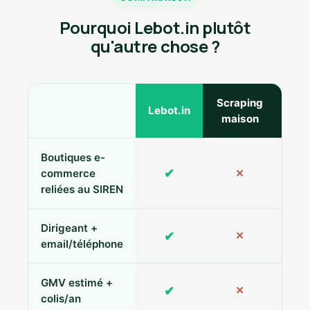
Pourquoi Lebot.in plutôt
qu'autre chose ?
Scraping
Ann
Lebot.in
maison
Boutiques e-
✔
commerce
✕
reliées au SIREN
Dirigeant +
✔
✕
Pa
email/téléphone
GMV estimé +
✔
✕
colis/an