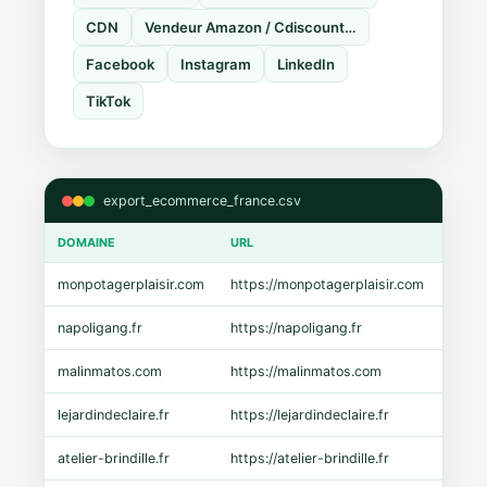
CDN
Vendeur Amazon / Cdiscount…
Facebook
Instagram
LinkedIn
TikTok
export_ecommerce_france.csv
DOMAINE
URL
CMS
monpotagerplaisir.com
https://monpotagerplaisir.com
Shopi
napoligang.fr
https://napoligang.fr
WooC
malinmatos.com
https://malinmatos.com
Pres
lejardindeclaire.fr
https://lejardindeclaire.fr
Shopi
atelier-brindille.fr
https://atelier-brindille.fr
WooC