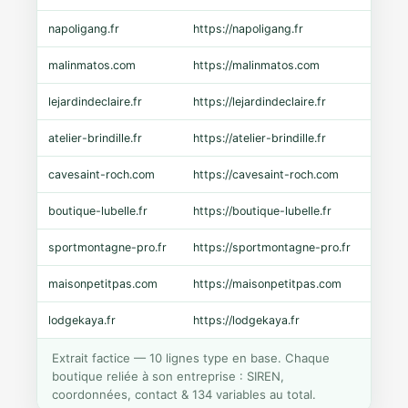
napoligang.fr
https://napoligang.fr
WooC
malinmatos.com
https://malinmatos.com
Pres
lejardindeclaire.fr
https://lejardindeclaire.fr
Shopi
atelier-brindille.fr
https://atelier-brindille.fr
WooC
cavesaint-roch.com
https://cavesaint-roch.com
Mage
boutique-lubelle.fr
https://boutique-lubelle.fr
Shopi
sportmontagne-pro.fr
https://sportmontagne-pro.fr
Pres
maisonpetitpas.com
https://maisonpetitpas.com
WooC
lodgekaya.fr
https://lodgekaya.fr
Shopi
Extrait factice — 10 lignes type en base. Chaque
boutique reliée à son entreprise : SIREN,
coordonnées, contact & 134 variables au total.