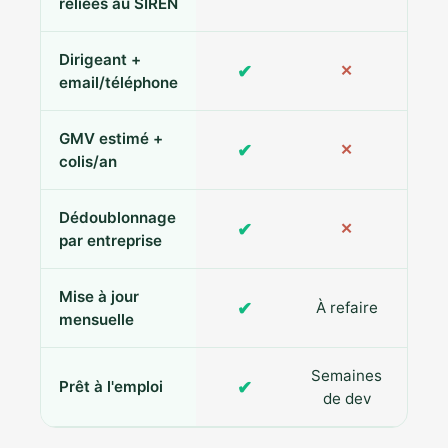
reliées au SIREN
Dirigeant +
✔
✕
Pa
email/téléphone
GMV estimé +
✔
✕
colis/an
Dédoublonnage
✔
✕
par entreprise
Mise à jour
✔
À refaire
R
mensuelle
Semaines
✔
Prêt à l'emploi
de dev