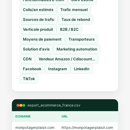
Colis/an estimés
Trafic mensuel
Sources de trafic
Taux de rebond
Verticale produit
B2B / B2C
Moyens de paiement
Transporteurs
Solution d'avis
Marketing automation
CDN
Vendeur Amazon / Cdiscount…
Facebook
Instagram
LinkedIn
TikTok
export_ecommerce_france.csv
DOMAINE
URL
CMS
monpotagerplaisir.com
https://monpotagerplaisir.com
Shopi