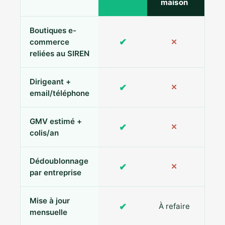
maison
Boutiques e-
✔
commerce
✕
reliées au SIREN
Dirigeant +
✔
✕
Pa
email/téléphone
GMV estimé +
✔
✕
colis/an
Dédoublonnage
✔
✕
par entreprise
Mise à jour
✔
À refaire
R
mensuelle