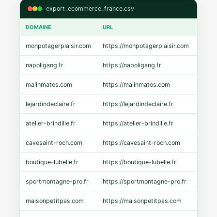
export_ecommerce_france.csv
DOMAINE
URL
CMS
monpotagerplaisir.com
https://monpotagerplaisir.com
Shopi
napoligang.fr
https://napoligang.fr
WooC
malinmatos.com
https://malinmatos.com
Pres
lejardindeclaire.fr
https://lejardindeclaire.fr
Shopi
atelier-brindille.fr
https://atelier-brindille.fr
WooC
cavesaint-roch.com
https://cavesaint-roch.com
Mage
boutique-lubelle.fr
https://boutique-lubelle.fr
Shopi
sportmontagne-pro.fr
https://sportmontagne-pro.fr
Pres
maisonpetitpas.com
https://maisonpetitpas.com
WooC