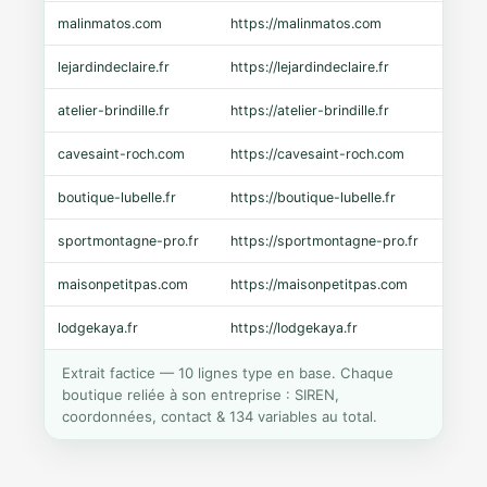
malinmatos.com
https://malinmatos.com
Pres
lejardindeclaire.fr
https://lejardindeclaire.fr
Shopi
atelier-brindille.fr
https://atelier-brindille.fr
WooC
cavesaint-roch.com
https://cavesaint-roch.com
Mage
boutique-lubelle.fr
https://boutique-lubelle.fr
Shopi
sportmontagne-pro.fr
https://sportmontagne-pro.fr
Pres
maisonpetitpas.com
https://maisonpetitpas.com
WooC
lodgekaya.fr
https://lodgekaya.fr
Shopi
Extrait factice — 10 lignes type en base. Chaque
boutique reliée à son entreprise : SIREN,
coordonnées, contact & 134 variables au total.