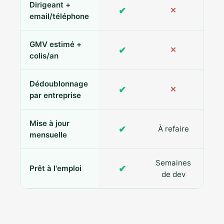
Dirigeant +
✔
✕
Pa
email/téléphone
GMV estimé +
✔
✕
colis/an
Dédoublonnage
✔
✕
par entreprise
Mise à jour
✔
À refaire
R
mensuelle
Semaines
✔
Prêt à l'emploi
de dev