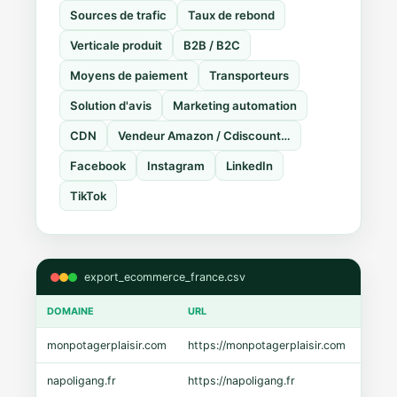
Sources de trafic
Taux de rebond
Verticale produit
B2B / B2C
Moyens de paiement
Transporteurs
Solution d'avis
Marketing automation
CDN
Vendeur Amazon / Cdiscount…
Facebook
Instagram
LinkedIn
TikTok
export_ecommerce_france.csv
DOMAINE
URL
CMS
monpotagerplaisir.com
https://monpotagerplaisir.com
Shopi
napoligang.fr
https://napoligang.fr
WooC