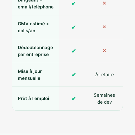
✔
✕
Pa
email/téléphone
GMV estimé +
✔
✕
colis/an
Dédoublonnage
✔
✕
par entreprise
Mise à jour
✔
À refaire
R
mensuelle
Semaines
✔
Prêt à l'emploi
de dev