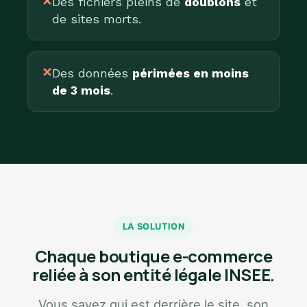
✕
Des fichiers pleins de
doublons
et
de sites morts.
✕
Des données
périmées en moins
de 3 mois
.
LA SOLUTION
Chaque boutique e-commerce
reliée à son entité légale INSEE.
Vous savez qui est derrière le site, son