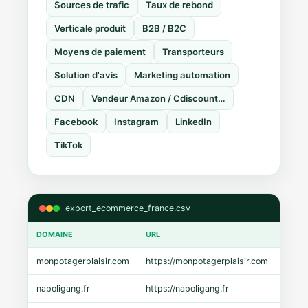
Sources de trafic
Taux de rebond
Verticale produit
B2B / B2C
Moyens de paiement
Transporteurs
Solution d'avis
Marketing automation
CDN
Vendeur Amazon / Cdiscount…
Facebook
Instagram
LinkedIn
TikTok
export_ecommerce_france.csv
DOMAINE
URL
CMS
monpotagerplaisir.com
https://monpotagerplaisir.com
Shopi
napoligang.fr
https://napoligang.fr
WooC