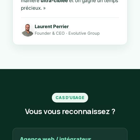
manière
ultra-ciblée
et on gagne un temps
précieux. »
Laurent Perrier
Founder & CEO · Evolutive Group
CAS D'USAGE
Vous vous reconnaissez ?
Agence web / intégrateur