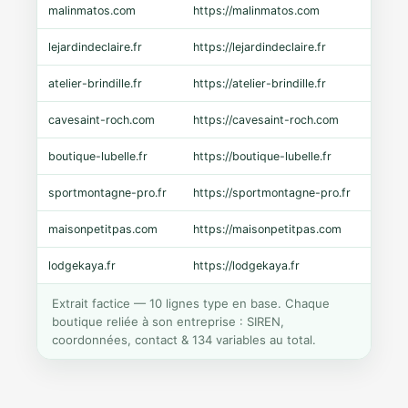
malinmatos.com
https://malinmatos.com
Pres
lejardindeclaire.fr
https://lejardindeclaire.fr
Shopi
atelier-brindille.fr
https://atelier-brindille.fr
WooC
cavesaint-roch.com
https://cavesaint-roch.com
Mage
boutique-lubelle.fr
https://boutique-lubelle.fr
Shopi
sportmontagne-pro.fr
https://sportmontagne-pro.fr
Pres
maisonpetitpas.com
https://maisonpetitpas.com
WooC
lodgekaya.fr
https://lodgekaya.fr
Shopi
Extrait factice — 10 lignes type en base. Chaque
boutique reliée à son entreprise : SIREN,
coordonnées, contact & 134 variables au total.