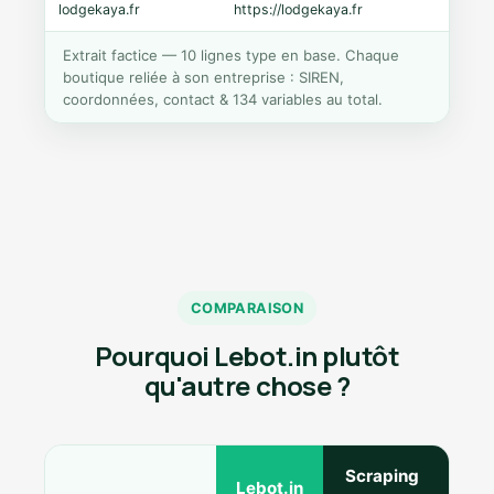
lodgekaya.fr
https://lodgekaya.fr
Shopi
Extrait factice — 10 lignes type en base. Chaque
boutique reliée à son entreprise : SIREN,
coordonnées, contact & 134 variables au total.
COMPARAISON
Pourquoi Lebot.in plutôt
qu'autre chose ?
Scraping
Ann
Lebot.in