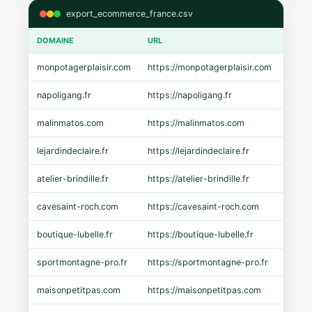
export_ecommerce_france.csv
DOMAINE
URL
CMS
monpotagerplaisir.com
https://monpotagerplaisir.com
Shopi
napoligang.fr
https://napoligang.fr
WooC
malinmatos.com
https://malinmatos.com
Pres
lejardindeclaire.fr
https://lejardindeclaire.fr
Shopi
atelier-brindille.fr
https://atelier-brindille.fr
WooC
cavesaint-roch.com
https://cavesaint-roch.com
Mage
boutique-lubelle.fr
https://boutique-lubelle.fr
Shopi
sportmontagne-pro.fr
https://sportmontagne-pro.fr
Pres
maisonpetitpas.com
https://maisonpetitpas.com
WooC