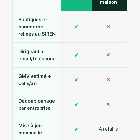
maison
Boutiques e-
✔
commerce
✕
reliées au SIREN
Dirigeant +
✔
✕
Pa
email/téléphone
GMV estimé +
✔
✕
colis/an
Dédoublonnage
✔
✕
par entreprise
Mise à jour
✔
À refaire
R
mensuelle