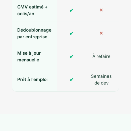
GMV estimé +
✔
✕
colis/an
Dédoublonnage
✔
✕
par entreprise
Mise à jour
✔
À refaire
R
mensuelle
Semaines
✔
Prêt à l'emploi
de dev