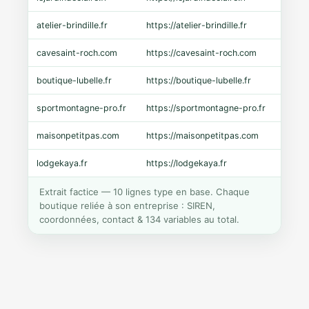
atelier-brindille.fr
https://atelier-brindille.fr
WooC
cavesaint-roch.com
https://cavesaint-roch.com
Mage
boutique-lubelle.fr
https://boutique-lubelle.fr
Shopi
sportmontagne-pro.fr
https://sportmontagne-pro.fr
Pres
maisonpetitpas.com
https://maisonpetitpas.com
WooC
lodgekaya.fr
https://lodgekaya.fr
Shopi
Extrait factice — 10 lignes type en base. Chaque
boutique reliée à son entreprise : SIREN,
coordonnées, contact & 134 variables au total.