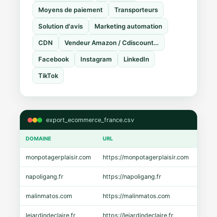
Moyens de paiement
Transporteurs
Solution d'avis
Marketing automation
CDN
Vendeur Amazon / Cdiscount…
Facebook
Instagram
LinkedIn
TikTok
export_ecommerce_france.csv
DOMAINE
URL
CMS
monpotagerplaisir.com
https://monpotagerplaisir.com
Shopi
napoligang.fr
https://napoligang.fr
WooC
malinmatos.com
https://malinmatos.com
Pres
lejardindeclaire.fr
https://lejardindeclaire.fr
Shopi