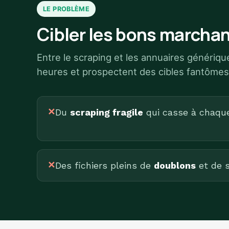
LE PROBLÈME
Cibler les bons marchan
Entre le scraping et les annuaires génériq
heures et prospectent des cibles fantômes
✕
Du
scraping fragile
qui casse à chaque 
✕
Des fichiers pleins de
doublons
et de s