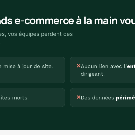
ds e-commerce à la main vou
ues, vos équipes perdent des
.
mise à jour de site.
✕
Aucun lien avec l'
ent
dirigeant.
ites morts.
✕
Des données
périmé