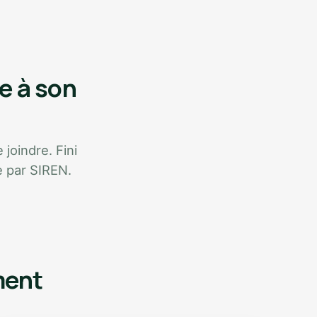
e à son
 joindre. Fini
e par SIREN.
ment