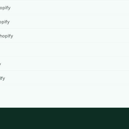
opify
pify
hopify
y
ify