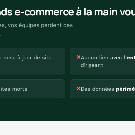
ds e-commerce à la main vou
ues, vos équipes perdent des
.
mise à jour de site.
✕
Aucun lien avec l'
ent
dirigeant.
ites morts.
✕
Des données
périmé