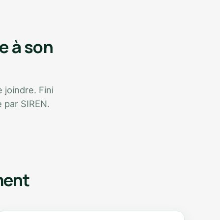
e à son
 joindre. Fini
e par SIREN.
ment