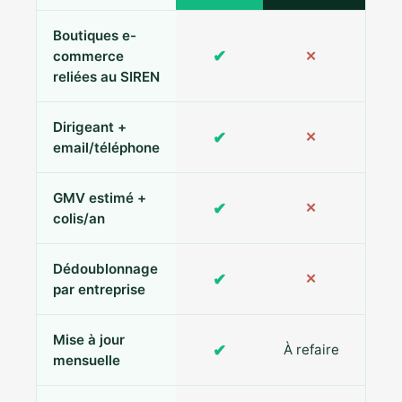
Boutiques e-
✔
commerce
✕
reliées au SIREN
Dirigeant +
✔
✕
Pa
email/téléphone
GMV estimé +
✔
✕
colis/an
Dédoublonnage
✔
✕
par entreprise
Mise à jour
✔
À refaire
R
mensuelle