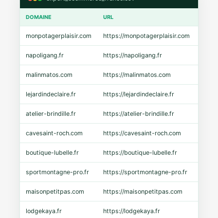
DOMAINE
URL
CMS
monpotagerplaisir.com
https://monpotagerplaisir.com
Shopi
napoligang.fr
https://napoligang.fr
WooC
malinmatos.com
https://malinmatos.com
Pres
lejardindeclaire.fr
https://lejardindeclaire.fr
Shopi
atelier-brindille.fr
https://atelier-brindille.fr
WooC
cavesaint-roch.com
https://cavesaint-roch.com
Mage
boutique-lubelle.fr
https://boutique-lubelle.fr
Shopi
sportmontagne-pro.fr
https://sportmontagne-pro.fr
Pres
maisonpetitpas.com
https://maisonpetitpas.com
WooC
lodgekaya.fr
https://lodgekaya.fr
Shopi