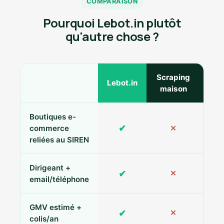
COMPARAISON
Pourquoi Lebot.in plutôt
qu'autre chose ?
Scraping
Ann
Lebot.in
maison
Boutiques e-
✔
commerce
✕
reliées au SIREN
Dirigeant +
✔
✕
Pa
email/téléphone
GMV estimé +
✔
✕
colis/an