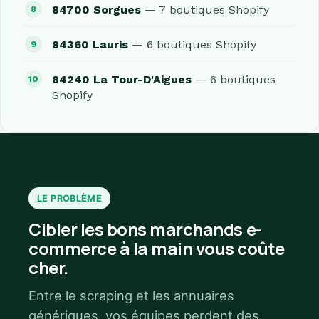
84700 Sorgues
— 7 boutiques Shopify
84360 Lauris
— 6 boutiques Shopify
84240 La Tour-D'Aigues
— 6 boutiques
Shopify
LE PROBLÈME
Cibler les bons marchands e-
commerce à la main vous coûte
cher.
Entre le scraping et les annuaires
génériques, vos équipes perdent des