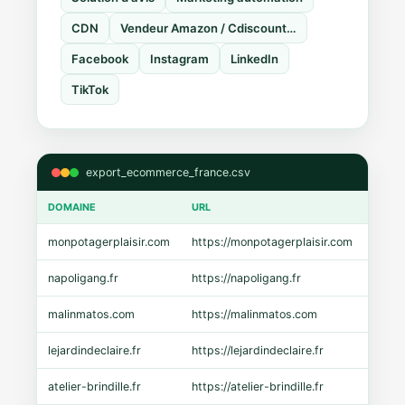
CDN
Vendeur Amazon / Cdiscount…
Facebook
Instagram
LinkedIn
TikTok
export_ecommerce_france.csv
DOMAINE
URL
CMS
monpotagerplaisir.com
https://monpotagerplaisir.com
Shopi
napoligang.fr
https://napoligang.fr
WooC
malinmatos.com
https://malinmatos.com
Pres
lejardindeclaire.fr
https://lejardindeclaire.fr
Shopi
atelier-brindille.fr
https://atelier-brindille.fr
WooC