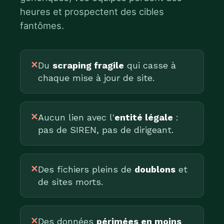
heures et prospectent des cibles
fantômes.
✕
Du
scraping fragile
qui casse à
chaque mise à jour de site.
✕
Aucun lien avec l'
entité légale
:
pas de SIREN, pas de dirigeant.
✕
Des fichiers pleins de
doublons
et
de sites morts.
✕
Des données
périmées en moins