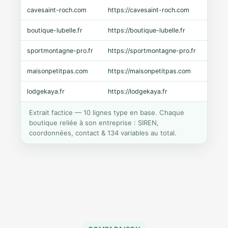
cavesaint-roch.com
https://cavesaint-roch.com
Mage
boutique-lubelle.fr
https://boutique-lubelle.fr
Shopi
sportmontagne-pro.fr
https://sportmontagne-pro.fr
Pres
maisonpetitpas.com
https://maisonpetitpas.com
WooC
lodgekaya.fr
https://lodgekaya.fr
Shopi
Extrait factice — 10 lignes type en base. Chaque
boutique reliée à son entreprise : SIREN,
coordonnées, contact & 134 variables au total.