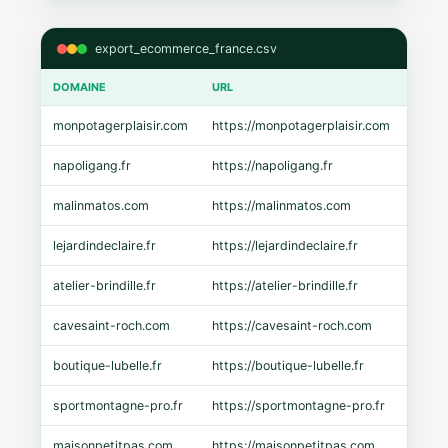
export_ecommerce_france.csv
DOMAINE
URL
CMS
monpotagerplaisir.com
https://monpotagerplaisir.com
Shopi
napoligang.fr
https://napoligang.fr
WooC
malinmatos.com
https://malinmatos.com
Pres
lejardindeclaire.fr
https://lejardindeclaire.fr
Shopi
atelier-brindille.fr
https://atelier-brindille.fr
WooC
cavesaint-roch.com
https://cavesaint-roch.com
Mage
boutique-lubelle.fr
https://boutique-lubelle.fr
Shopi
sportmontagne-pro.fr
https://sportmontagne-pro.fr
Pres
maisonpetitpas.com
https://maisonpetitpas.com
WooC