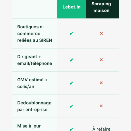
Scraping
Ann
Lebot.in
maison
Boutiques e-
✔
commerce
✕
reliées au SIREN
Dirigeant +
✔
✕
Pa
email/téléphone
GMV estimé +
✔
✕
colis/an
Dédoublonnage
✔
✕
par entreprise
Mise à jour
✔
À refaire
R