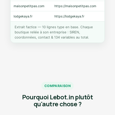
maisonpetitpas.com
https://maisonpetitpas.com
WooC
lodgekaya.fr
https://lodgekaya.fr
Shopi
Extrait factice — 10 lignes type en base. Chaque
boutique reliée à son entreprise : SIREN,
coordonnées, contact & 134 variables au total.
COMPARAISON
Pourquoi Lebot.in plutôt
qu'autre chose ?