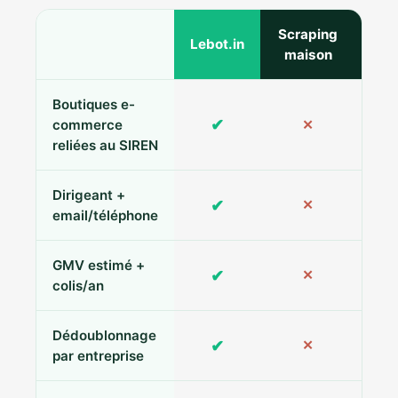
Scraping
Ann
Lebot.in
maison
Boutiques e-
✔
commerce
✕
reliées au SIREN
Dirigeant +
✔
✕
Pa
email/téléphone
GMV estimé +
✔
✕
colis/an
Dédoublonnage
✔
✕
par entreprise