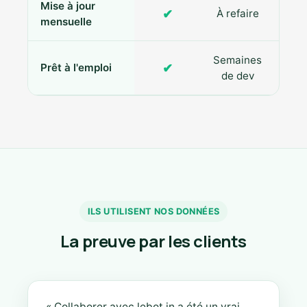
Mise à jour
✔
À refaire
R
mensuelle
Semaines
✔
Prêt à l'emploi
de dev
ILS UTILISENT NOS DONNÉES
La preuve par les clients
« Collaborer avec lebot.in a été un vrai