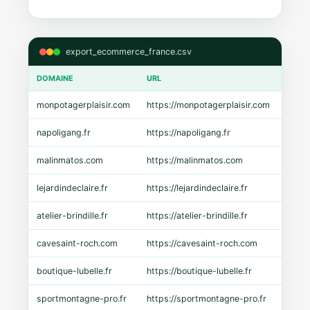
export_ecommerce_france.csv
DOMAINE
URL
CMS
monpotagerplaisir.com
https://monpotagerplaisir.com
Shopi
napoligang.fr
https://napoligang.fr
WooC
malinmatos.com
https://malinmatos.com
Pres
lejardindeclaire.fr
https://lejardindeclaire.fr
Shopi
atelier-brindille.fr
https://atelier-brindille.fr
WooC
cavesaint-roch.com
https://cavesaint-roch.com
Mage
boutique-lubelle.fr
https://boutique-lubelle.fr
Shopi
sportmontagne-pro.fr
https://sportmontagne-pro.fr
Pres