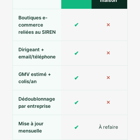
maison
Boutiques e-
✔
commerce
✕
reliées au SIREN
Dirigeant +
✔
✕
Pa
email/téléphone
GMV estimé +
✔
✕
colis/an
Dédoublonnage
✔
✕
par entreprise
Mise à jour
✔
À refaire
R
mensuelle