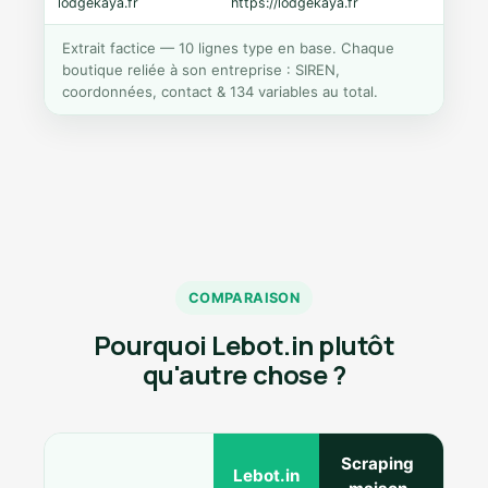
lodgekaya.fr
https://lodgekaya.fr
Shopi
Extrait factice — 10 lignes type en base. Chaque
boutique reliée à son entreprise : SIREN,
coordonnées, contact & 134 variables au total.
COMPARAISON
Pourquoi Lebot.in plutôt
qu'autre chose ?
Scraping
Ann
Lebot.in