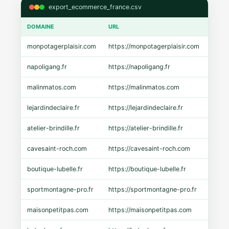
export_ecommerce_france.csv
DOMAINE
URL
CMS
monpotagerplaisir.com
https://monpotagerplaisir.com
Shopi
napoligang.fr
https://napoligang.fr
WooC
malinmatos.com
https://malinmatos.com
Pres
lejardindeclaire.fr
https://lejardindeclaire.fr
Shopi
atelier-brindille.fr
https://atelier-brindille.fr
WooC
cavesaint-roch.com
https://cavesaint-roch.com
Mage
boutique-lubelle.fr
https://boutique-lubelle.fr
Shopi
sportmontagne-pro.fr
https://sportmontagne-pro.fr
Pres
maisonpetitpas.com
https://maisonpetitpas.com
WooC