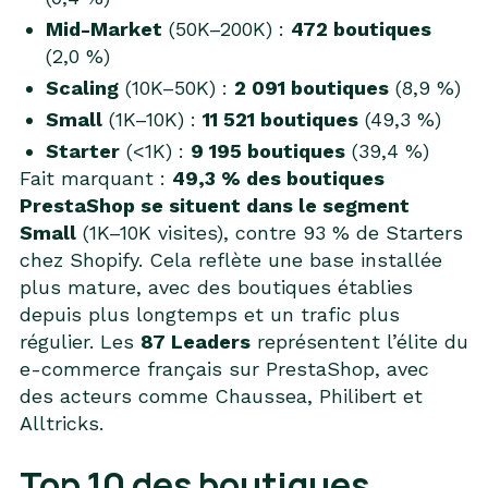
Mid-Market
(50K–200K) :
472 boutiques
(2,0 %)
Scaling
(10K–50K) :
2 091 boutiques
(8,9 %)
Small
(1K–10K) :
11 521 boutiques
(49,3 %)
Starter
(<1K) :
9 195 boutiques
(39,4 %)
Fait marquant :
49,3 % des boutiques
PrestaShop se situent dans le segment
Small
(1K–10K visites), contre 93 % de Starters
chez Shopify. Cela reflète une base installée
plus mature, avec des boutiques établies
depuis plus longtemps et un trafic plus
régulier. Les
87 Leaders
représentent l’élite du
e-commerce français sur PrestaShop, avec
des acteurs comme Chaussea, Philibert et
Alltricks.
Top 10 des boutiques