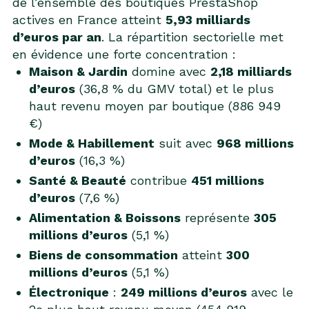
de l’ensemble des boutiques PrestaShop
actives en France atteint
5,93 milliards
d’euros par an
. La répartition sectorielle met
en évidence une forte concentration :
Maison & Jardin
domine avec
2,18 milliards
d’euros
(36,8 % du GMV total) et le plus
haut revenu moyen par boutique (886 949
€)
Mode & Habillement
suit avec
968 millions
d’euros
(16,3 %)
Santé & Beauté
contribue
451 millions
d’euros
(7,6 %)
Alimentation & Boissons
représente
305
millions d’euros
(5,1 %)
Biens de consommation
atteint
300
millions d’euros
(5,1 %)
Électronique
:
249 millions d’euros
avec le