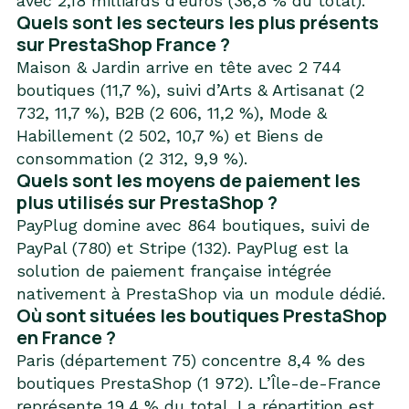
avec 2,18 milliards d’euros (36,8 % du total).
Quels sont les secteurs les plus présents
sur PrestaShop France ?
Maison & Jardin arrive en tête avec 2 744
boutiques (11,7 %), suivi d’Arts & Artisanat (2
732, 11,7 %), B2B (2 606, 11,2 %), Mode &
Habillement (2 502, 10,7 %) et Biens de
consommation (2 312, 9,9 %).
Quels sont les moyens de paiement les
plus utilisés sur PrestaShop ?
PayPlug domine avec 864 boutiques, suivi de
PayPal (780) et Stripe (132). PayPlug est la
solution de paiement française intégrée
nativement à PrestaShop via un module dédié.
Où sont situées les boutiques PrestaShop
en France ?
Paris (département 75) concentre 8,4 % des
boutiques PrestaShop (1 972). L’Île-de-France
représente 19,4 % du total. La répartition est